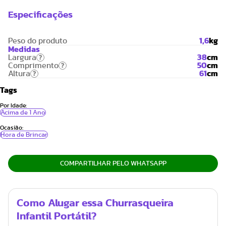
Especificações
Peso do produto
1,6
kg
Medidas
Largura
38
cm
?
Comprimento
50
cm
?
Altura
61
cm
?
Tags
Por Idade:
Acima de 1 Ano
Ocasião:
Hora de Brincar
COMPARTILHAR PELO WHATSAPP
Como Alugar essa Churrasqueira
Infantil Portátil?