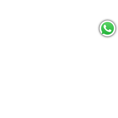
Consulte se seu CEP é atendido:
Os mais procurados
mamaroo
Bumbo
Berco
Moises
Triângulo pikler
carrinho
Jumperoo