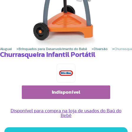
Aluguel
Brinquedos para Desenvolvimento do Bebê
Diversão
Churrasquei
Churrasqueira Infantil Portátil
Indisponível
Disponível para compra na loja de usados do Baú do
Bebê