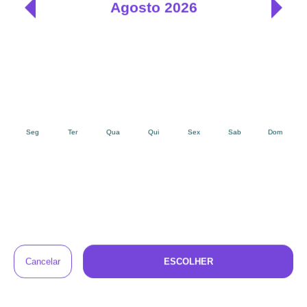
Idade recomendada
Idade mínima
12
meses
Idade máxima
48
meses
Tags
Por Idade:
Acima de 1 Ano
De 11 a 12 Meses
De 9 a 10 Meses
De 7 a 8 Meses
Ocasião:
Hora de Brincar
COMPARTILHAR PELO WHATSAPP
Como Alugar esse Espaço Baby
Montessoriano para Festa?
É muito fácil alugar o Espaço Baby Montessoriano
para Festa - Pegue e Monte no Baú do Bebê
Nos seletores acima, escolha quando você quer
1
receber os produtos e quanto tempo quer ficar