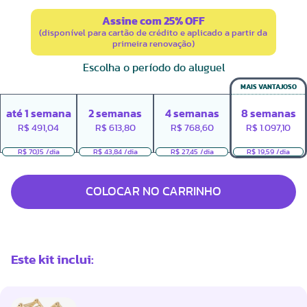
Assine com 25% OFF
(disponível para cartão de crédito e aplicado a partir da
primeira renovação)
Escolha o período do aluguel
MAIS VANTAJOSO
até
1
semana
2
semanas
4
semanas
8
semanas
R$
491,04
R$
613,80
R$
768,60
R$
1.097,10
R$ 70,15 /dia
R$ 43,84 /dia
R$ 27,45 /dia
R$ 19,59 /dia
COLOCAR NO CARRINHO
Este kit inclui: