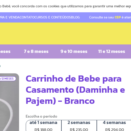
o Bebê, você concorda com os cookies que utilizamos para garantir uma melhor exp
RA E VENDA
CONTATO
CURSOS E CONTEÚDOS
BLOG
Consulte se seu
CEP
é ate
meses
7 e 8 meses
9 e 10 meses
11 e 12 meses
m
Carrinho de Bebe para
A 12 MESES
Casamento (Daminha e
Pajem) - Branco
Escolha o período
até
1
semana
2
semanas
4
semanas
R$
188,00
R$
235,00
R$
294,00