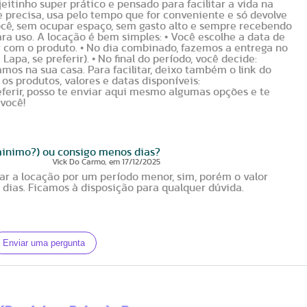
itinho super prático e pensado para facilitar a vida na
 precisa, usa pelo tempo que for conveniente e só devolve
ocê, sem ocupar espaço, sem gasto alto e sempre recebendo
ara uso. A locação é bem simples: • Você escolhe a data de
r com o produto. • No dia combinado, fazemos a entrega no
apa, se preferir). • No final do período, você decide:
amos na sua casa. Para facilitar, deixo também o link do
 os produtos, valores e datas disponíveis:
eferir, posso te enviar aqui mesmo algumas opções e te
 você!
minimo?) ou consigo menos dias?
Vick Do Carmo
, em
17/12/2025
ar a locação por um período menor, sim, porém o valor
ias. Ficamos à disposição para qualquer dúvida.