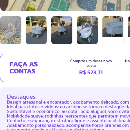
Comprar um desse novo
No
FAÇA AS
custa
CONTAS
R$ 523,71
Destaques
Design artesanal e encantador: acabamento delicado, co
Ideal para fotos e vídeos: o carrinho se torna o destaqu
Sustentável e econômico: ao optar pelo aluguel, você evita
Mobilidade suave: rodinhas resistentes que permitem movi
Conforto e segurança: estrutura firme e assento acolchoad
Acabamento personalizado: acompanha flores brancas em 
casamento, desde o clássico ao rústico-chique.