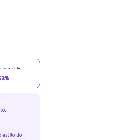
conomia de
62%
to.
 estilo do