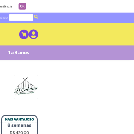
eriência
OK
ndido:
1 a 3 anos
D'Cabana
Artesanatoa
e
Decorações
MAIS VANTAJOSO
8
semanas
R$
420,00