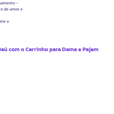
asamento –
co de amor e
rme e
 Baú com o Carrinho para Dama e Pajem