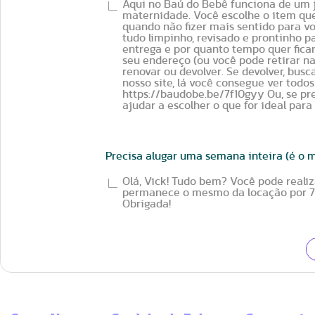
Aqui no Baú do Bebê funciona de um je
maternidade. Você escolhe o item que
quando não fizer mais sentido para v
tudo limpinho, revisado e prontinho p
entrega e por quanto tempo quer fica
seu endereço (ou você pode retirar na L
renovar ou devolver. Se devolver, busc
nosso site, lá você consegue ver todos
https://baudobe.be/7f10gyy Ou, se pr
ajudar a escolher o que for ideal para
Precisa alugar uma semana inteira (é o 
Olá, Vick! Tudo bem? Você pode realiz
permanece o mesmo da locação por 7 d
Obrigada!