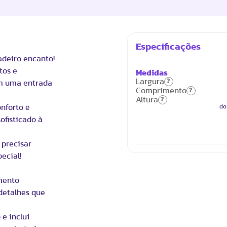
Especificações
deiro encanto!
tos e
Medidas
Largura
?
om uma entrada
Comprimento
?
Altura
?
nforto e
do
ofisticado à
 precisar
ecial!
mento
detalhes que
 e incluí