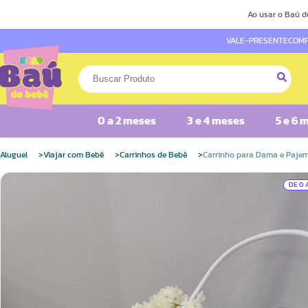
Ao usar o Baú d
VALE-PRESENTE
COMP
0 a 2 meses
3 e 4 meses
5 e 6 
Aluguel
Viajar com Bebê
Carrinhos de Bebê
Carrinho para Dama e Paje
DE 0 