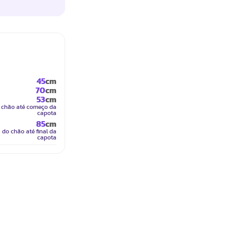
45
cm
70
cm
53
cm
 chão até começo da
capota
85
cm
do chão até final da
capota