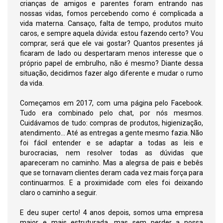
crianças de amigos e parentes foram entrando nas
nossas vidas, fomos percebendo como é complicada a
vida materna. Cansaço, falta de tempo, produtos muito
caros, e sempre aquela dúvida: estou fazendo certo? Vou
comprar, será que ele vai gostar? Quantos presentes já
ficaram de lado ou despertaram menos interesse que o
próprio papel de embrulho, não é mesmo? Diante dessa
situação, decidimos fazer algo diferente e mudar o rumo
da vida.
Começamos em 2017, com uma página pelo Facebook.
Tudo era combinado pelo chat, por nós mesmos.
Cuidávamos de tudo: compras de produtos, higienização,
atendimento... Até as entregas a gente mesmo fazia. Não
foi fácil entender e se adaptar a todas as leis e
burocracias, nem resolver todas as dúvidas que
apareceram no caminho. Mas a alegrsa de pais e bebês
que se tornavam clientes deram cada vez mais força para
continuarmos. E a proximidade com eles foi deixando
claro o caminho a seguir.
E deu super certo! 4 anos depois, somos uma empresa
maior e mais estruturada, mas sem perder a nossa