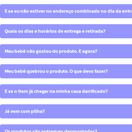
E se eu não estiver no endereço combinado no dia da entr
Quais os dias e horários de entrega e retirada?
Meu bebê não gostou do produto. E agora?
Meu bebê quebrou o produto. O que devo fazer?
E se o item já chegar na minha casa danificado?
Já vem com pilha?
Os produtos são entregues desmontados?