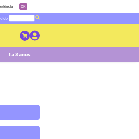
eriência
OK
ndido:
1 a 3 anos