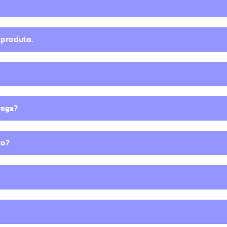
 produto.
rega?
go?