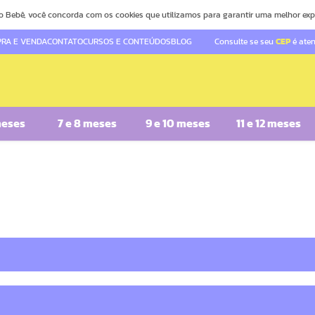
o Bebê, você concorda com os cookies que utilizamos para garantir uma melhor exp
RA E VENDA
CONTATO
CURSOS E CONTEÚDOS
BLOG
Consulte se seu
CEP
é ate
meses
7 e 8 meses
9 e 10 meses
11 e 12 meses