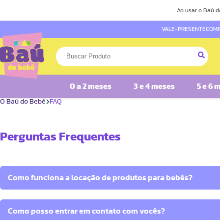
Ao usar o Baú d
VALE-PRESENTE
COMP
0 a 2 meses
3 e 4 meses
5 e 6 
O Baú do Bebê
FAQ
Perguntas Frequentes
Como funciona a locação de produtos para bebês?
Como posso entrar em contato com vocês?