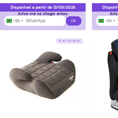
Disponível a partir de 13/08/2026
Disponí
Avise-me se chegar antes:
Avis
+55
+55
DE 48 A 120 MESES