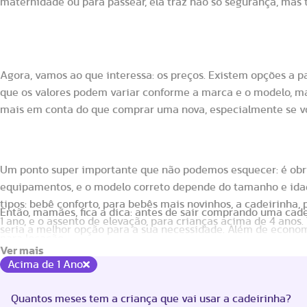
maternidade ou para passear, ela traz não só segurança, mas
Quanto custa alugar uma cadeirinha de 
Agora, vamos ao que interessa: os preços. Existem opções a p
que os valores podem variar conforme a marca e o modelo, ma
mais em conta do que comprar uma nova, especialmente se vo
Quais são os tipos de cadeirinha para c
Um ponto super importante que não podemos esquecer: é obrig
equipamentos, e o modelo correto depende do tamanho e idad
tipos: bebê conforto, para bebês mais novinhos, a cadeirinha
Então, mamães, fica a dica: antes de sair comprando uma cade
1 ano, e o assento de elevação, para crianças acima de 4 anos.
seria a melhor opção para a sua necessidade. Além de econom
para locação.
conforto do seu bebê. E no final do dia, é isso que realmente
Acima de 1 Ano
Quantos meses tem a criança que vai usar a cadeirinha?