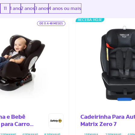
11
1 ano
2 anos
3 anos
4 anos ou mais
RECEBA HOJE
DE 0 A 48 MESES
ha e Bebê
Cadeirinha Para Au
 para Carro
Matrix Zero 7
2 SEMANAS
4 SEMANAS
8 SEMANAS
1 SEMANA
2 SEMANAS
4 SE