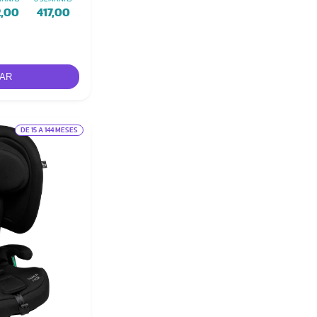
2,00
417,00
DE 15 A 144 MESES