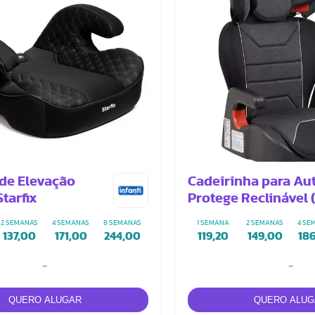
de Elevação
Cadeirinha para Au
tarfix
Protege Reclinável 
Mescla)
2 SEMANAS
4 SEMANAS
8 SEMANAS
1 SEMANA
2 SEMANAS
4 SE
137,00
171,00
244,00
119,20
149,00
18
-
-