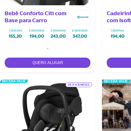
Bebê Conforto Citi com
Cadeirin
Base para Carro
com Isof
1 SEMANA
2 SEMANAS
4 SEMANAS
8 SEMANAS
1 SEMANA
155,20
194,00
243,00
347,00
194,40
-
RECEBA HOJE
RECEBA HOJE
DE 0 A 15 MESES