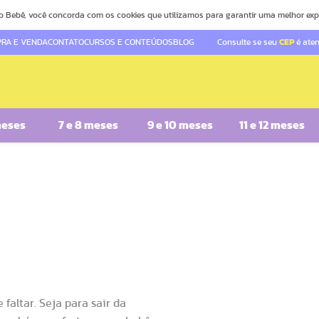
o Bebê, você concorda com os cookies que utilizamos para garantir uma melhor exp
RA E VENDA
CONTATO
CURSOS E CONTEÚDOS
BLOG
Consulte se seu
CEP
é ate
meses
7 e 8 meses
9 e 10 meses
11 e 12 meses
faltar. Seja para sair da