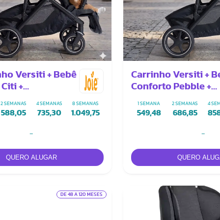
nho Versiti + Bebê
Carrinho Versiti + 
Citi +
Conforto Pebble +
ores
Adaptadores
2 SEMANAS
4 SEMANAS
8 SEMANAS
1 SEMANA
2 SEMANAS
4 SE
588,05
735,30
1.049,75
549,48
686,85
85
-
-
DE 48 A 120 MESES