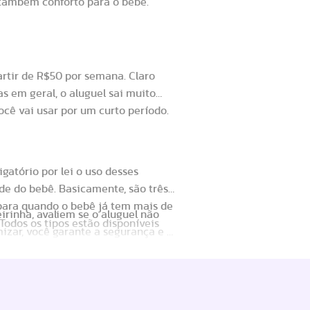
 também conforto para o bebê.
carro?
artir de R$50 por semana. Claro
s em geral, o aluguel sai muito
cê vai usar por um curto período.
arro?
atório por lei o uso desses
e do bebê. Basicamente, são três
, para quando o bebê já tem mais de
irinha, avaliem se o aluguel não
 Todos os tipos estão disponíveis
izar, você garante a segurança e o
 importa, não é mesmo?