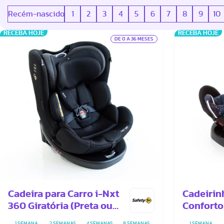
Recém-nascido
1
2
3
4
5
6
7
8
9
10
RECEBA HOJE
RECEBA HOJE
DE 0 A 36 MESES
Cadeira para Carro i-Nxt
Cadeirin
360 Giratória (Preta ou
Conforto
Cinza)
Multifix
1 SEMANA
2 SEMANAS
4 SEMANAS
8 SEMANAS
1 SEMANA