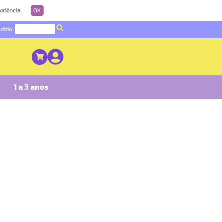
eriência
OK
ndido:
1 a 3 anos