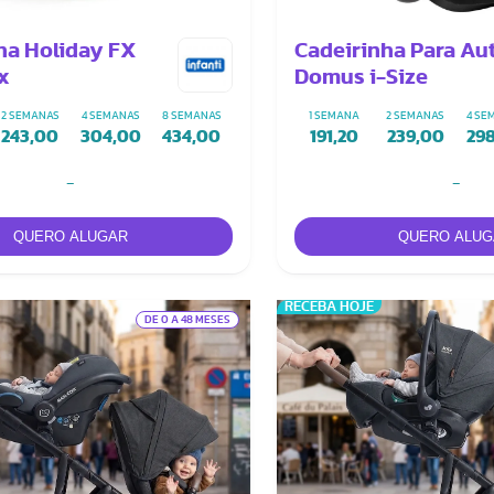
ha Holiday FX
Cadeirinha Para Au
ix
Domus i-Size
2 SEMANAS
4 SEMANAS
8 SEMANAS
1 SEMANA
2 SEMANAS
4 SE
243,00
304,00
434,00
191,20
239,00
29
-
-
RECEBA HOJE
DE 0 A 48 MESES