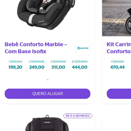
Bebê Conforto Marble -
Kit Carri
Com Base Isofix
Conforto 
Adaptad
1 SEMANA
2 SEMANAS
4 SEMANAS
8 SEMANAS
1 SEMANA
199,20
249,00
311,00
444,00
470,44
-
DE 0 A 120 MESES