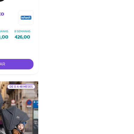
to
MANAS
8 SEMANAS
8,00
426,00
DE 0 A 48 MESES