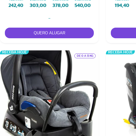
242,40
303,00
378,00
540,00
194,40
-
RECEBA HOJE
RECEBA HOJE
DE 0 A 13 KG