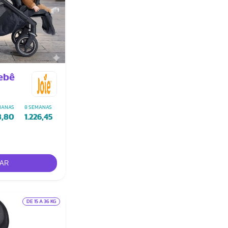
Bebê
MANAS
8 SEMANAS
8,80
1.226,45
DE 15 A 36 KG