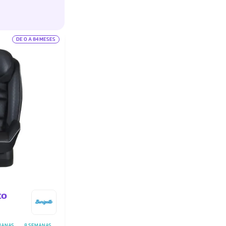
DE 0 A 84 MESES
to
MANAS
8 SEMANAS