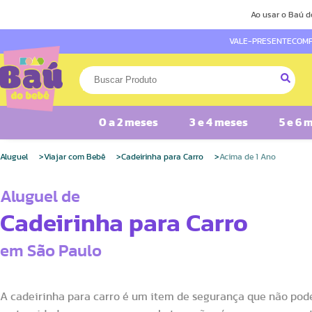
Ao usar o Baú d
VALE-PRESENTE
COMP
0 a 2 meses
3 e 4 meses
5 e 6 
Aluguel
Viajar com Bebê
Cadeirinha para Carro
Acima de 1 Ano
Aluguel de
Cadeirinha para Carro
em São Paulo
A cadeirinha para carro é um item de segurança que não pode 