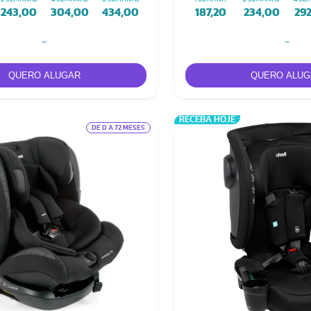
243,00
304,00
434,00
187,20
234,00
29
-
-
RECEBA HOJE
DE 0 A 72 MESES