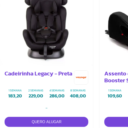
Cadeirinha Legacy - Preta
Assento 
Booster S
1 SEMANA
2 SEMANAS
4 SEMANAS
8 SEMANAS
1 SEMANA
183,20
229,00
286,00
408,00
109,60
-