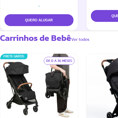
-
Carrinhos de Bebê
Ver todos
FRETE GRÁTIS
DE 0 A 36 MESES