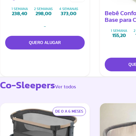
Family Fix Pro
1 SEMANA
2 SEMANAS
4 SEMANAS
Bebê Confo
238,40
298,00
373,00
Base para 
-
1 SEMANA
2
155,20
Co-Sleepers
Ver todos
DE 0 A 6 MESES