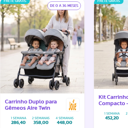
FRETE GRÁTIS
FRETE GRÁTIS
DE 0 A 36 MESES
Kit Carrinh
Carrinho Duplo para
Compacto –
Gêmeos Aire Twin
Carrinhos E
1 SEMANA
2
Conectores
452,20
1 SEMANA
2 SEMANAS
4 SEMANAS
286,40
358,00
448,00