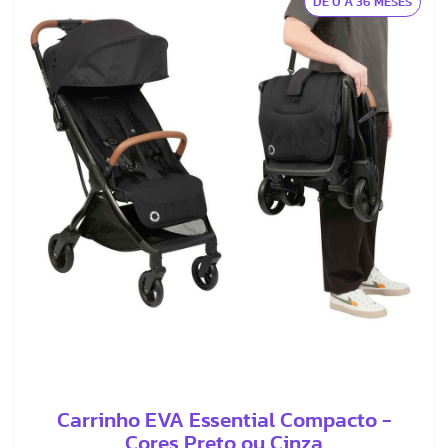
DE 0 A 36 MESES
Carrinho EVA Essential Compacto -
Cores Preto ou Cinza