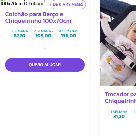
DE 0 A 48 MESES
Colchão para Berço e
Chiqueirinho 100x70cm
1 SEMANA
2 SEMANAS
4 SEMANAS
87,20
109,00
136,00
-
Trocador p
Chiqueirin
Sereno)
1 SEMANA
2
31,20