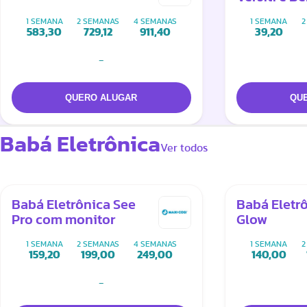
Conforto
1 SEMANA
2 SEMANAS
4 SEMANAS
1 SEMANA
2
583,30
729,12
911,40
39,20
-
Babá Eletrônica
Ver todos
Babá Eletrônica See
Babá Eletr
Pro com monitor
Glow
1 SEMANA
2 SEMANAS
4 SEMANAS
1 SEMANA
2
159,20
199,00
249,00
140,00
-