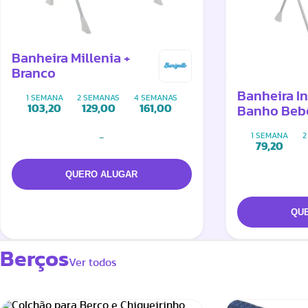
Banheira Millenia +
Branco
Banheira Inf
1 SEMANA
2 SEMANAS
4 SEMANAS
103,20
129,00
161,00
Banho Beb
Suporte
1 SEMANA
2
-
79,20
Berços
Ver todos