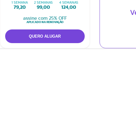
1 SEMANA
2 SEMANAS
4 SEMANAS
79,20
99,00
124,00
V
assine com 25% OFF
APLICADO NA RENOVAÇÃO