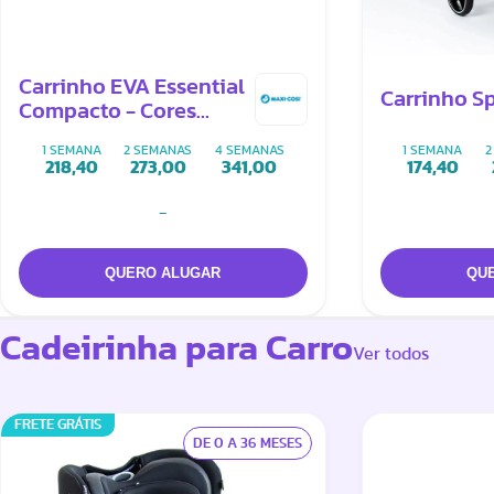
Carrinho EVA Essential
Carrinho Sp
Compacto - Cores
Preto ou Cinza
1 SEMANA
2 SEMANAS
4 SEMANAS
1 SEMANA
2
218,40
273,00
341,00
174,40
-
Cadeirinha para Carro
Ver todos
FRETE GRÁTIS
DE 0 A 36 MESES