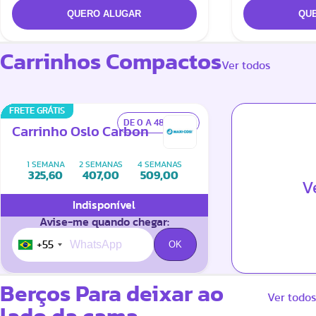
Carrinhos Compactos
Ver todos
FRETE GRÁTIS
DE 0 A 48 MESES
Carrinho Oslo Carbon
1 SEMANA
2 SEMANAS
4 SEMANAS
325,60
407,00
509,00
V
Indisponível
Avise-me quando chegar:
+55
Berços Para deixar ao
Ver todos