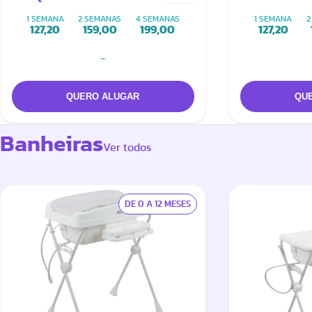
Mini Play (Cinza ou
Colchonete
1 SEMANA
2 SEMANAS
4 SEMANAS
1 SEMANA
2
Bege) + Colchonete
(Hello ou S
127,20
159,00
199,00
127,20
Extra
-
Banheiras
Ver todos
DE 0 A 12 MESES