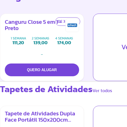
Canguru Close 5 em 1 -
DE 3 A 15 KG
Preto
1 SEMANA
2 SEMANAS
4 SEMANAS
111,20
139,00
174,00
V
-
Tapetes de Atividades
Ver todos
Tapete de Atividades Dupla
Face Portátil 150x200cm
Tribo Animal