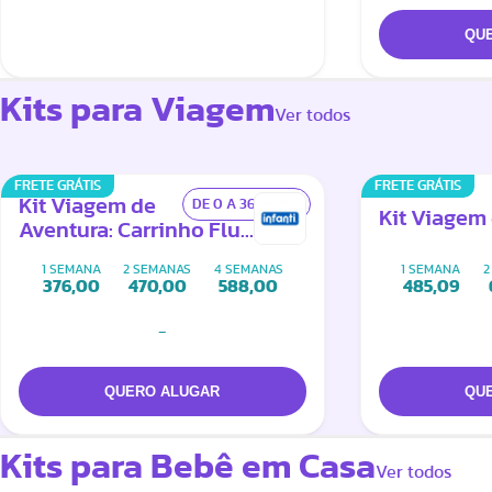
Kits para Viagem
Ver todos
FRETE GRÁTIS
FRETE GRÁTIS
Kit Viagem de
DE 0 A 36 MESES
Kit Viagem 
Aventura: Carrinho Flux
+ Canguru 360
1 SEMANA
2 SEMANAS
4 SEMANAS
1 SEMANA
2
376,00
470,00
588,00
485,09
-
Kits para Bebê em Casa
Ver todos