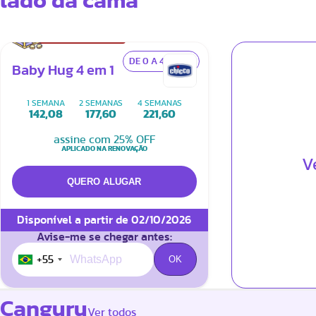
lado da cama
BAÚ DO TESOURO
DE 0 A 4 MESES
Baby Hug 4 em 1
1 SEMANA
2 SEMANAS
4 SEMANAS
142,08
177,60
221,60
assine com 25% OFF
APLICADO NA RENOVAÇÃO
V
Disponível a partir de 02/10/2026
Avise-me se chegar antes:
+55
Canguru
Ver todos