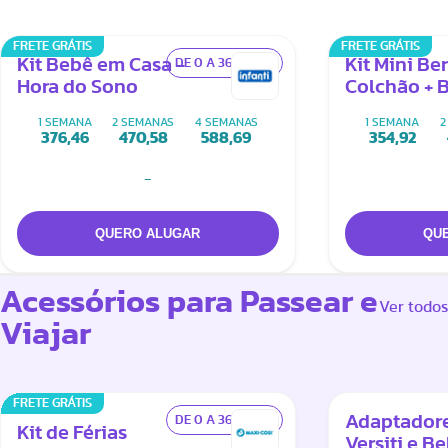
FRETE GRÁTIS
FRETE GRÁTIS
Kit Bebê em Casa -
Kit Mini Be
DE 0 A 36 MESES
Hora do Sono
Colchão + 
Eletrônica
1 SEMANA
2 SEMANAS
4 SEMANAS
1 SEMANA
2
376,46
470,58
588,69
354,92
-
Acessórios para Passear e
Ver todos
Viajar
FRETE GRÁTIS
Adaptadore
DE 0 A 36 MESES
Kit de Férias
Versiti e B