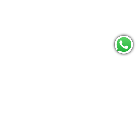
Consulte se seu CEP é atendido:
Os mais procurados
Moises
Jumperoo
mamaroo
Bumbo
Triângulo pikler