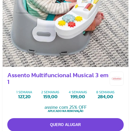
Assento Multifuncional Musical 3 em
1
1 SEMANA
2 SEMANAS
4 SEMANAS
8 SEMANAS
127,20
159,00
199,00
284,00
assine com 25% OFF
APLICADO NA RENOVAÇÃO