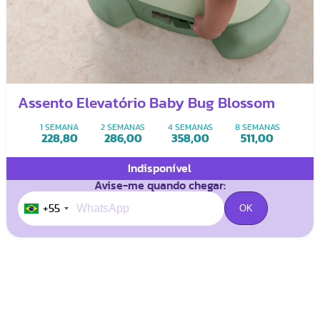
Assento Elevatório Baby Bug Blossom
1 SEMANA
2 SEMANAS
4 SEMANAS
8 SEMANAS
228,80
286,00
358,00
511,00
Indisponível
Avise-me quando chegar:
+55