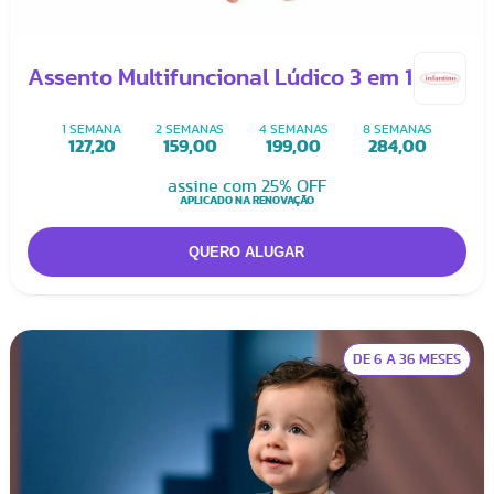
Assento Multifuncional Lúdico 3 em 1
1 SEMANA
2 SEMANAS
4 SEMANAS
8 SEMANAS
127,20
159,00
199,00
284,00
assine com 25% OFF
APLICADO NA RENOVAÇÃO
DE 6 A 36 MESES