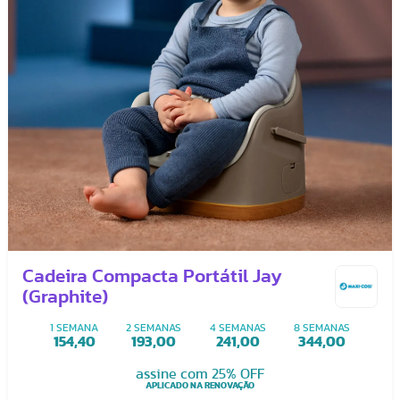
Cadeira Compacta Portátil Jay
(Graphite)
1 SEMANA
2 SEMANAS
4 SEMANAS
8 SEMANAS
154,40
193,00
241,00
344,00
assine com 25% OFF
APLICADO NA RENOVAÇÃO