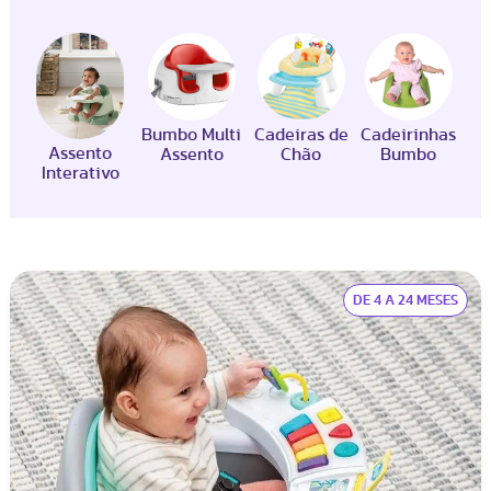
para brincar e até mesmo iniciar a introdução
alimentar.
Bumbo Multi
Cadeiras de
Cadeirinhas
Assento
Assento
Chão
Bumbo
Interativo
DE 4 A 24 MESES