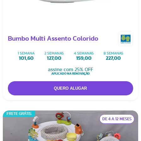
Bumbo Multi Assento Colorido
1 SEMANA
2 SEMANAS
4 SEMANAS
8 SEMANAS
101,60
127,00
159,00
227,00
assine com 25% OFF
APLICADO NA RENOVAÇÃO
FRETE GRÁTIS
DE 4 A 12 MESES