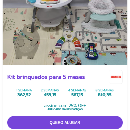
Kit brinquedos para 5 meses
1 SEMANA
2 SEMANAS
4 SEMANAS
8 SEMANAS
362,52
453,15
567,15
810,35
assine com 25% OFF
APLICADO NA RENOVAÇÃO