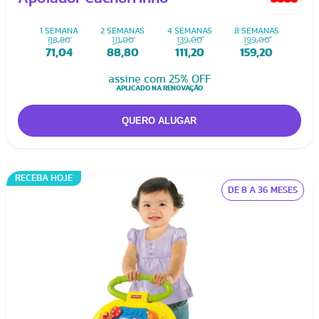
1 SEMANA
2 SEMANAS
4 SEMANAS
8 SEMANAS
88,80
111,00
139,00
199,00
71,04
88,80
111,20
159,20
assine com 25% OFF
APLICADO NA RENOVAÇÃO
RECEBA HOJE
DE 8 A 36 MESES