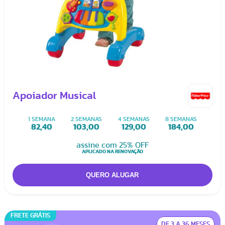
Apoiador Musical
1 SEMANA
2 SEMANAS
4 SEMANAS
8 SEMANAS
82,40
103,00
129,00
184,00
assine com 25% OFF
APLICADO NA RENOVAÇÃO
FRETE GRÁTIS
DE 3 A 36 MESES