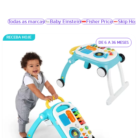
e apoiadores infantis.
Esses equipamentos são pensados justamente para
Todas as marcas
Baby Einstein
Fisher Price
Skip Hop
auxiliar nossos pequenos a ganharem confiança e
desenvolverem a musculatura necessária para andar.
RECEBA HOJE
Mas, sabemos que essa fase pode ser passageira e,
DE 6 A 36 MESES
muitas vezes, não justifica a compra. Por isso, alugar
pode ser a solução ideal!
Vantagens de alugar um andador e
apoiador infantil
Economia:
Ao alugar, você pode testar diferentes
modelos e encontrar o que melhor se adapta ao seu
bebê sem precisar comprar vários. E quando seu
pequeno já estiver andando por conta própria, você
simplesmente devolve, sem acumular objetos em casa.