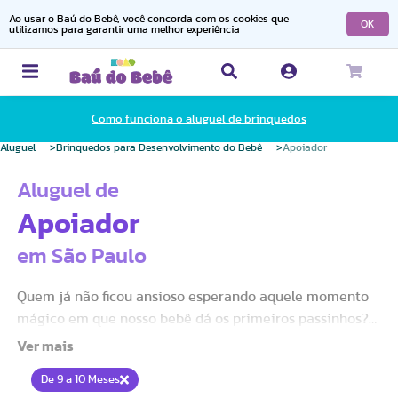
Ao usar o Baú do Bebê, você concorda com os cookies que
OK
utilizamos para garantir uma melhor experiência
Como funciona o aluguel de brinquedos
Aluguel
Brinquedos para Desenvolvimento do Bebê
Apoiador
Aluguel de
Apoiador
em São Paulo
Quem já não ficou ansioso esperando aquele momento
mágico em que nosso bebê dá os primeiros passinhos?
Esse é um marco tão especial em nossas vidas! E, para
ajudar nesse processo tão importante, quero
De 9 a 10 Meses
compartilhar uma dica preciosa: o aluguel de andadores