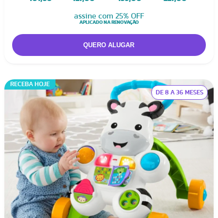
fofos, são seguros (todos aprovados pelo Inmetro,
assine com 25% OFF
recomendados por pediatras e bem avaliados pelos
APLICADO NA RENOVAÇÃO
pais).
Quanto custa alugar um Andador ou
RECEBA HOJE
Apoiador infantil?
DE 8 A 36 MESES
Como a fase na qual o bebê aprende a dar os primeiros
passinhos é rápida, o aluguel de apoiadores é ideal
nessa situação. Além de dar o suporte necessário, você
também pode ir trocando o modelo para encontrar o
que seu bebê mais goste, e também para aumentar a
variedade de fotos e vídeos fofíssimos desses passinhos
que nos enchem de orgulho! O aluguel custa a partir de
R$ 55,20 por semana, com desconto progressivo para
períodos maiores.