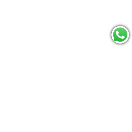
Consulte se seu CEP é atendido:
Os mais procurados
Bumbo
Moises
Berco
Triângulo pikler
carrinho
mamaroo
Jumperoo