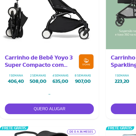
Carrinho de Bebê Yoyo 3
Carrinho
Super Compacto com
Sparklin
Apoio para pés
1 SEMANA
2 SEMANAS
4 SEMANAS
8 SEMANAS
1 SEMANA
406,40
508,00
635,00
907,00
223,20
-
FRETE GRÁTIS
FRETE GRÁTIS
DE 0 A 36 MESES