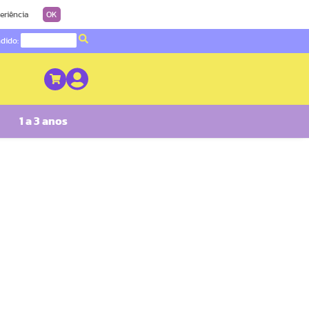
eriência
OK
ndido:
1 a 3 anos