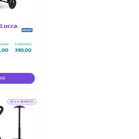
 Lucca
MANAS
8 SEMANAS
3,00
390,00
DE 0 A 48 MESES