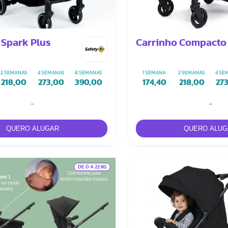
 Spark Plus
Carrinho Compacto
2 SEMANAS
4 SEMANAS
8 SEMANAS
1 SEMANA
2 SEMANAS
4 SE
218,00
273,00
390,00
174,40
218,00
27
-
-
DE 0 A 22 KG