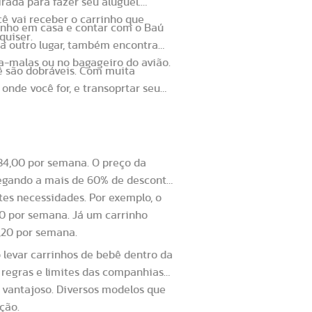
rada para fazer seu aluguel.
cê vai receber o carrinho que
rinho em casa e contar com o Baú
quiser.
ara outro lugar, também encontra
-malas ou no bagageiro do avião.
ê são dobráveis. Com muita
 onde você for, e transoprtar seu
bê
84,00 por semana. O preço da
hegando a mais de 60% de desconto.
tes necessidades. Por exemplo, o
20 por semana. Já um carrinho
ntro do avião?
9,20 por semana.
 levar carrinhos de bebê dentro da
s regras e limites das companhias
 vantajoso. Diversos modelos que
ção.