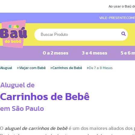
Ao usar o Baú d
VALE-PRESENTE
COMP
0 a 2 meses
3 e 4 meses
5 e 6 
Aluguel
Viajar com Bebê
Carrinhos de Bebê
De 7 a 8 Meses
Aluguel de
Carrinhos de Bebê
em São Paulo
O
aluguel de carrinhos de bebê
é um dos maiores aliados dos 