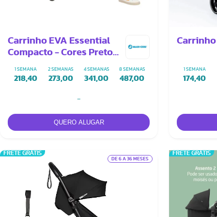
Carrinho EVA Essential
Carrinho
Compacto - Cores Preto
ou Cinza
1 SEMANA
2 SEMANAS
4 SEMANAS
8 SEMANAS
1 SEMANA
218,40
273,00
341,00
487,00
174,40
-
FRETE GRÁTIS
FRETE GRÁTIS
DE 6 A 36 MESES