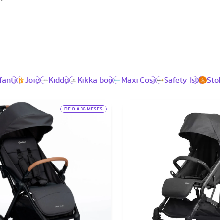
fanti
Joie
Kiddo
Kikka boo
Maxi Cosi
Safety 1st
Sto
DE 0 A 36 MESES