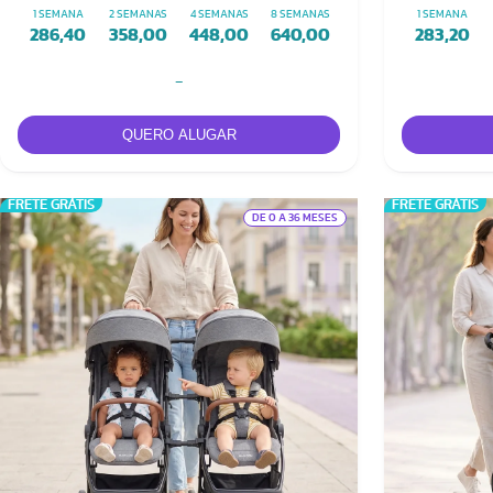
Moisés
1 SEMANA
2 SEMANAS
4 SEMANAS
8 SEMANAS
1 SEMANA
286,40
358,00
448,00
640,00
283,20
-
FRETE GRÁTIS
FRETE GRÁTIS
DE 0 A 36 MESES