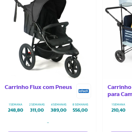
Carrinho Flux com Pneus
Carrinho
para Cam
1 SEMANA
2 SEMANAS
4 SEMANAS
8 SEMANAS
1 SEMANA
248,80
311,00
389,00
556,00
210,40
-