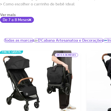
> Como escolher o carrinho de bebê ideal.
> Carrinho de bebê compacto: como escolher sem erro
De 7 a 8 Meses
Todas as marcas
D'Cabana Artesanatoa e Decorações
In
FRETE GRÁTIS
DE 0 A 36 MESES