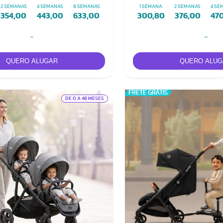
2 SEMANAS
4 SEMANAS
8 SEMANAS
1 SEMANA
2 SEMANAS
4 SE
354,00
443,00
633,00
300,80
376,00
47
-
-
FRETE GRÁTIS
DE 0 A 48 MESES