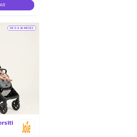
DE 0 A 36 MESES
rsiti