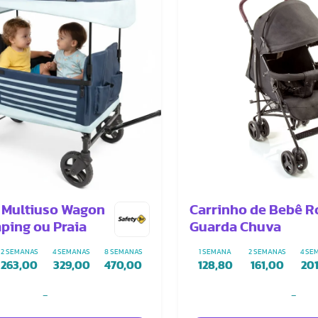
 Multiuso Wagon
Carrinho de Bebê R
ping ou Praia
Guarda Chuva
2 SEMANAS
4 SEMANAS
8 SEMANAS
1 SEMANA
2 SEMANAS
4 SE
263,00
329,00
470,00
128,80
161,00
20
-
-