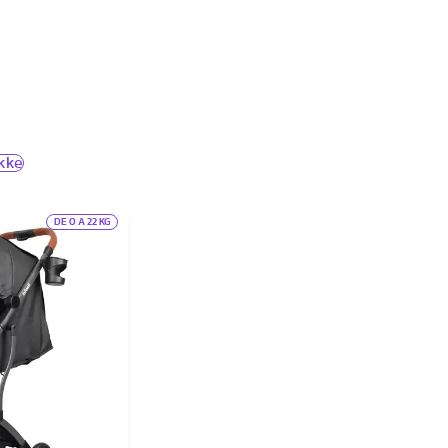
kke
DE 0 A 22 KG