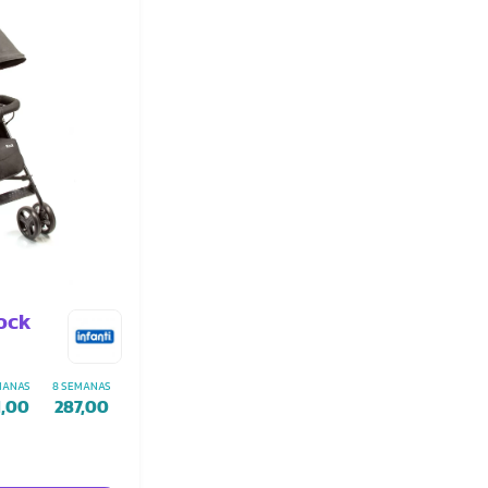
ock
MANAS
8 SEMANAS
1,00
287,00