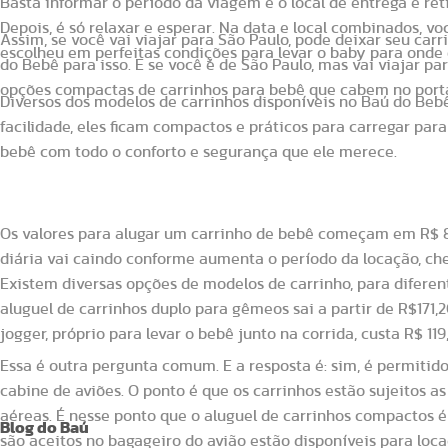
Basta informar o período da viagem e o local de entrega e reti
Depois, é só relaxar e esperar. Na data e local combinados, vo
Assim, se você vai viajar para São Paulo, pode deixar seu car
escolheu em perfeitas condições para levar o baby para onde 
do Bebê para isso. E se você é de São Paulo, mas vai viajar p
opções compactas de carrinhos para bebê que cabem no porta
Diversos dos modelos de carrinhos disponíveis no Baú do Beb
facilidade, eles ficam compactos e práticos para carregar para
bebê com todo o conforto e segurança que ele merece.
Quanto custa alugar um carrinho de be
Os valores para alugar um carrinho de bebê começam em R$ 
diária vai caindo conforme aumenta o período da locação, c
Existem diversas opções de modelos de carrinho, para diferen
aluguel de carrinhos duplo para gêmeos sai a partir de R$171,
É permitido levar o carrinho de bebê de
jogger, próprio para levar o bebê junto na corrida, custa R$ 11
Essa é outra pergunta comum. E a resposta é: sim, é permitido
cabine de aviões. O ponto é que os carrinhos estão sujeitos a
aéreas. É nesse ponto que o aluguel de carrinhos compactos é
Blog do Baú
são aceitos no bagageiro do avião estão disponíveis para loca