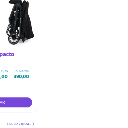
pacto
MANAS
8 SEMANAS
3,00
390,00
DE 0 A 24 MESES