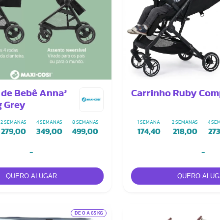
 de Bebê Anna³
Carrinho Ruby Com
g Grey
2 SEMANAS
4 SEMANAS
8 SEMANAS
1 SEMANA
2 SEMANAS
4 SE
279,00
349,00
499,00
174,40
218,00
27
-
-
DE 0 A 65 KG