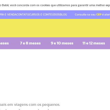
o Bebê, você concorda com os cookies que utilizamos para garantir uma melhor exp
RA E VENDA
CONTATO
CURSOS E CONTEÚDOS
BLOG
Consulte se seu
CEP
é ate
meses
7 e 8 meses
9 e 10 meses
11 e 12 meses
pais em viagens com os pequenos.