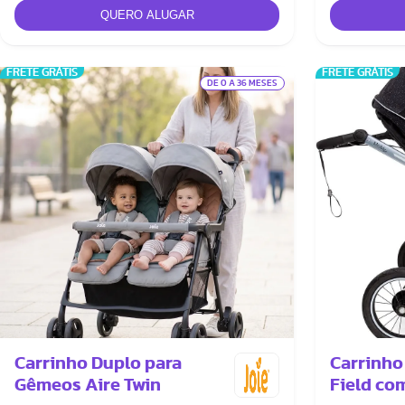
FRETE GRÁTIS
FRETE GRÁTIS
DE 0 A 36 MESES
Carrinho Duplo para
Carrinho
Gêmeos Aire Twin
Field co