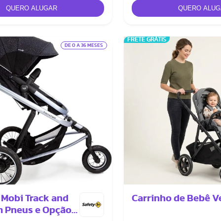
FRETE GRÁTIS
DE 0 A 36 MESES
 Mobi Track and
Carrinho de Bebê Ve
m Pneus e Opção