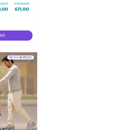
MANAS
8 SEMANAS
0,00
671,00
DE 0 A 48 MESES