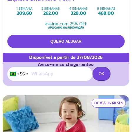
1 SEMANA
2 SEMANAS
4 SEMANAS
8 SEMANAS
209,60
262,00
328,00
468,00
assine com 25% OFF
APLICADO NA RENOVAÇÃO
Disponível a partir de 27/08/2026
Avise-me se chegar antes:
+55
DE 8 A 36 MESES