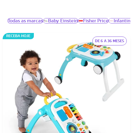
Possuem muita música, luz e diversão
Todas as marcas
Baby Einstein
Fisher Price
Infantino
RECEBA HOJE
DE 6 A 36 MESES