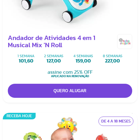
Andador de Atividades 4 em 1
Musical Mix 'N Roll
1 SEMANA
2 SEMANAS
4 SEMANAS
8 SEMANAS
101,60
127,00
159,00
227,00
assine com 25% OFF
APLICADO NA RENOVAÇÃO
RECEBA HOJE
DE 4 A 18 MESES