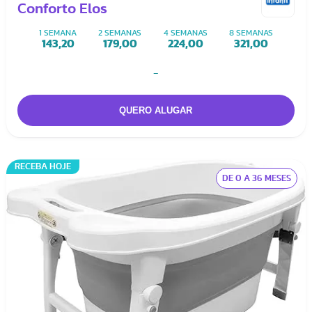
Conforto Elos
1 SEMANA
2 SEMANAS
4 SEMANAS
8 SEMANAS
143,20
179,00
224,00
321,00
-
RECEBA HOJE
DE 0 A 36 MESES