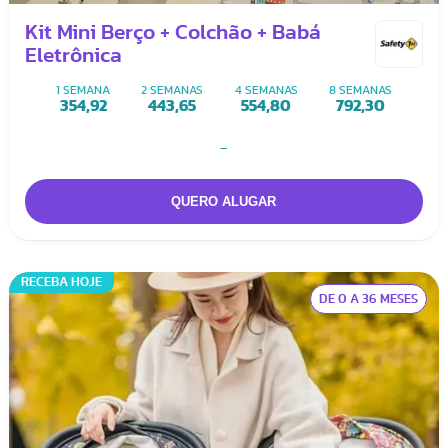
Kit Mini Berço + Colchão + Babá
Eletrônica
1 SEMANA
2 SEMANAS
4 SEMANAS
8 SEMANAS
354,92
443,65
554,80
792,30
-
RECEBA HOJE
DE 0 A 36 MESES