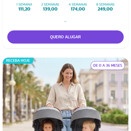
1 SEMANA
2 SEMANAS
4 SEMANAS
8 SEMANAS
111,20
139,00
174,00
249,00
-
RECEBA HOJE
DE 0 A 36 MESES