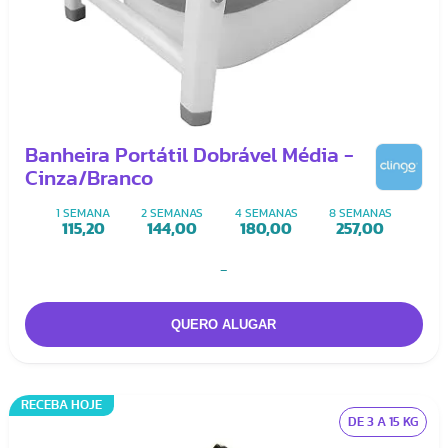
Banheira Portátil Dobrável Média -
Cinza/Branco
1 SEMANA
2 SEMANAS
4 SEMANAS
8 SEMANAS
115,20
144,00
180,00
257,00
-
RECEBA HOJE
DE 3 A 15 KG