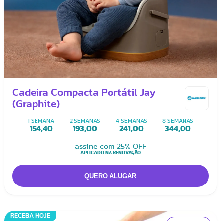
Cadeira Compacta Portátil Jay
(Graphite)
1 SEMANA
2 SEMANAS
4 SEMANAS
8 SEMANAS
154,40
193,00
241,00
344,00
assine com 25% OFF
APLICADO NA RENOVAÇÃO
RECEBA HOJE