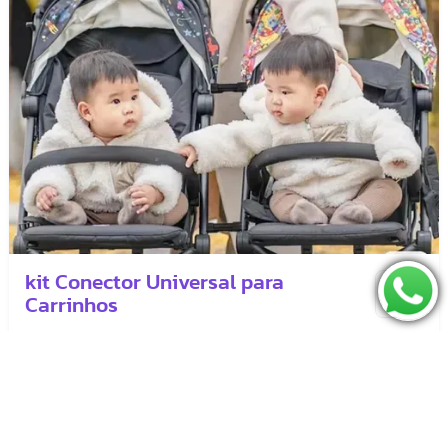
kit Conector Universal para
Carrinhos
1 SEMANA
2 SEMANAS
4 SEMANAS
8 SEMANAS
39,20
49,00
61,00
87,00
-