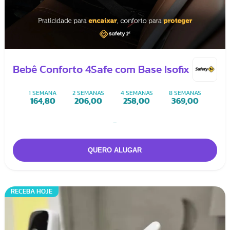
Bebê Conforto 4Safe com Base Isofix
1 SEMANA
2 SEMANAS
4 SEMANAS
8 SEMANAS
164,80
206,00
258,00
369,00
-
RECEBA HOJE