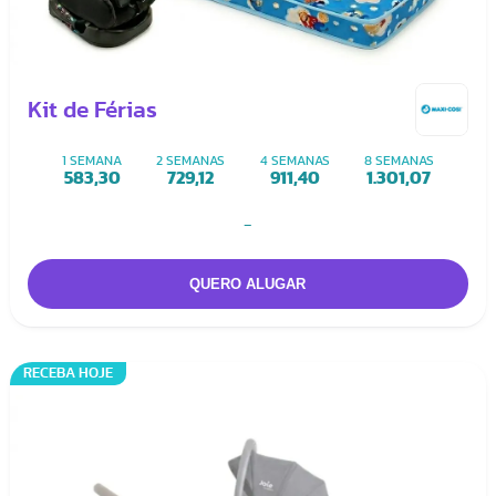
Kit de Férias
1 SEMANA
2 SEMANAS
4 SEMANAS
8 SEMANAS
583,30
729,12
911,40
1.301,07
-
RECEBA HOJE