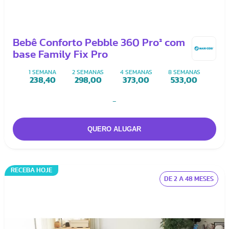
Bebê Conforto Pebble 360 Pro² com
base Family Fix Pro
1 SEMANA
2 SEMANAS
4 SEMANAS
8 SEMANAS
238,40
298,00
373,00
533,00
-
RECEBA HOJE
DE 2 A 48 MESES