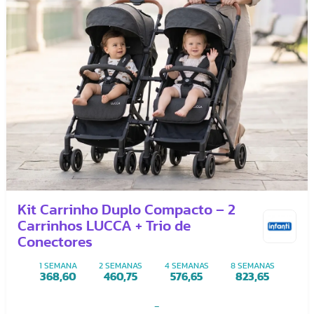
Kit Carrinho Duplo Compacto – 2
Carrinhos LUCCA + Trio de
Conectores
1 SEMANA
2 SEMANAS
4 SEMANAS
8 SEMANAS
368,60
460,75
576,65
823,65
-