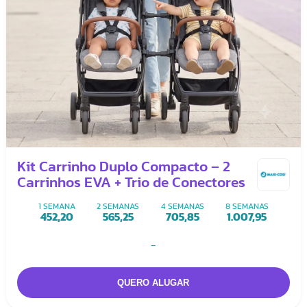
Kit Carrinho Duplo Compacto – 2
Carrinhos EVA + Trio de Conectores
1 SEMANA
2 SEMANAS
4 SEMANAS
8 SEMANAS
452,20
565,25
705,85
1.007,95
-