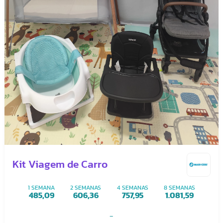
Kit Viagem de Carro
1 SEMANA
2 SEMANAS
4 SEMANAS
8 SEMANAS
485,09
606,36
757,95
1.081,59
-