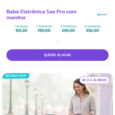
Babá Eletrônica See Pro com
monitor
1 SEMANA
2 SEMANAS
4 SEMANAS
8 SEMANAS
159,20
199,00
249,00
356,00
-
RECEBA HOJE
DE 0 A 36 MESES