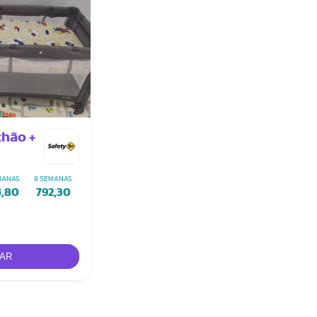
chão +
MANAS
8 SEMANAS
4,80
792,30