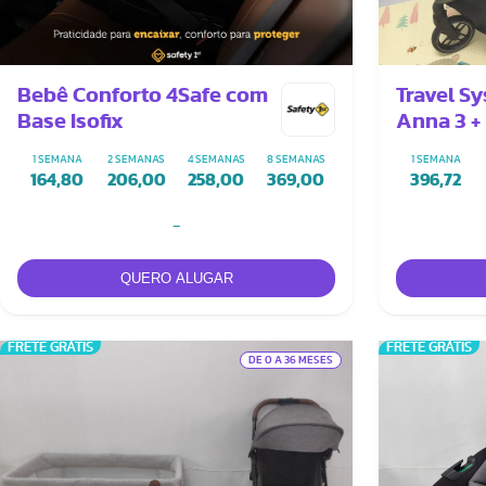
Bebê Conforto 4Safe com
Travel S
Base Isofix
Anna 3 +
Citi + A
1 SEMANA
2 SEMANAS
4 SEMANAS
8 SEMANAS
1 SEMANA
164,80
206,00
258,00
369,00
396,72
-
FRETE GRÁTIS
FRETE GRÁTIS
DE 0 A 36 MESES