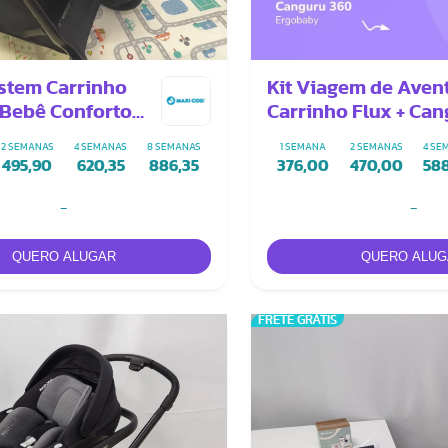
ystem Carrinho
Kit Viagem de Avent
 Bebê Conforto
Carrinho Flux + Ca
daptador
360
2 SEMANAS
4 SEMANAS
8 SEMANAS
1 SEMANA
2 SEMANAS
4 SE
495,90
620,35
886,35
376,00
470,00
58
-
-
FRETE GRÁTIS