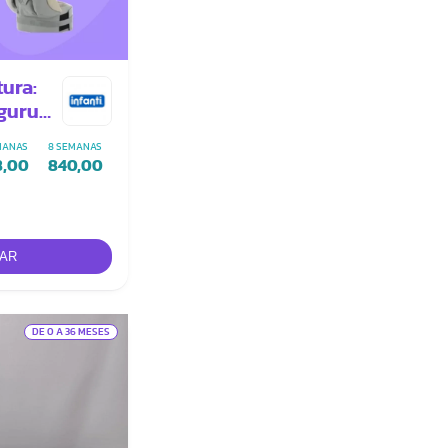
ura:
nguru
MANAS
8 SEMANAS
8,00
840,00
DE 0 A 36 MESES