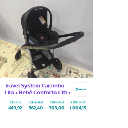
Travel System Carrinho
Lila + Bebê Conforto Citi +
Adaptador
1 SEMANA
2 SEMANAS
4 SEMANAS
8 SEMANAS
449,92
562,40
703,00
1.004,15
-