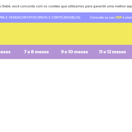
o Bebê, você concorda com os cookies que utilizamos para garantir uma melhor exp
RA E VENDA
CONTATO
CURSOS E CONTEÚDOS
BLOG
Consulte se seu
CEP
é ate
meses
7 e 8 meses
9 e 10 meses
11 e 12 meses