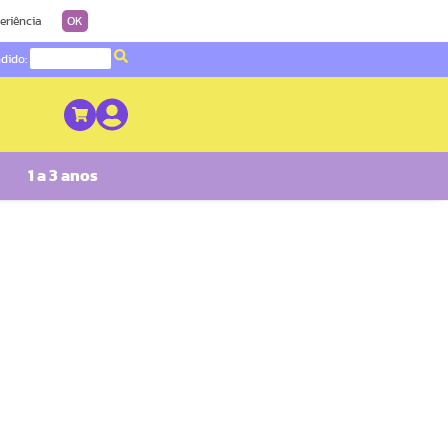
eriência
OK
ndido:
1 a 3 anos