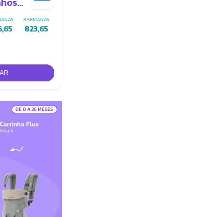
nhos
MANAS
8 SEMANAS
6,65
823,65
DE 0 A 36 MESES