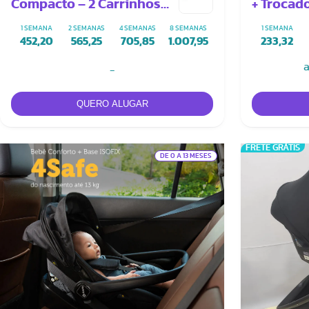
Compacto – 2 Carrinhos
+ Trocad
EVA + Trio de Conectores
1 SEMANA
2 SEMANAS
4 SEMANAS
8 SEMANAS
1 SEMANA
452,20
565,25
705,85
1.007,95
233,32
a
-
FRETE GRÁTIS
DE 0 A 13 MESES