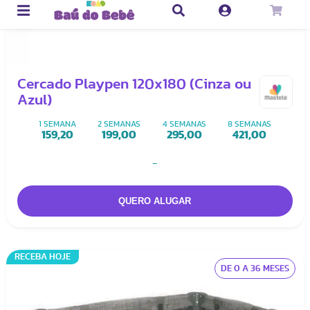
Cercado Playpen 120x180 (Cinza ou
Azul)
1 SEMANA
2 SEMANAS
4 SEMANAS
8 SEMANAS
159,20
199,00
295,00
421,00
-
RECEBA HOJE
DE 0 A 36 MESES