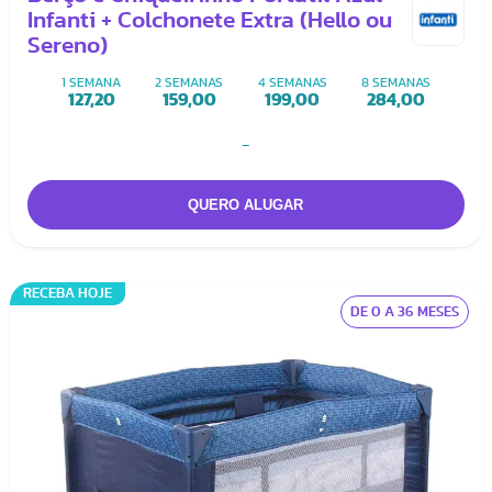
Infanti + Colchonete Extra (Hello ou
Sereno)
1 SEMANA
2 SEMANAS
4 SEMANAS
8 SEMANAS
127,20
159,00
199,00
284,00
-
RECEBA HOJE
DE 0 A 36 MESES