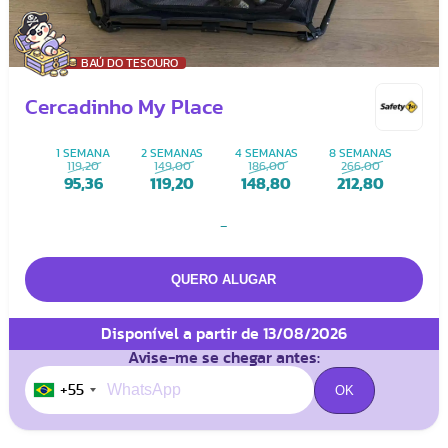
BAÚ DO TESOURO
Cercadinho My Place
1 SEMANA
2 SEMANAS
4 SEMANAS
8 SEMANAS
119,20
149,00
186,00
266,00
95,36
119,20
148,80
212,80
-
Disponível a partir de 13/08/2026
Avise-me se chegar antes:
+55