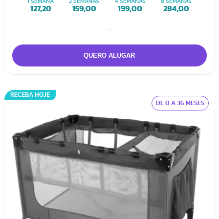
1 SEMANA
2 SEMANAS
4 SEMANAS
8 SEMANAS
127,20
159,00
199,00
284,00
-
RECEBA HOJE
DE 0 A 36 MESES