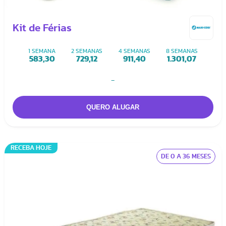
Kit de Férias
1 SEMANA
2 SEMANAS
4 SEMANAS
8 SEMANAS
583,30
729,12
911,40
1.301,07
-
RECEBA HOJE
DE 0 A 36 MESES