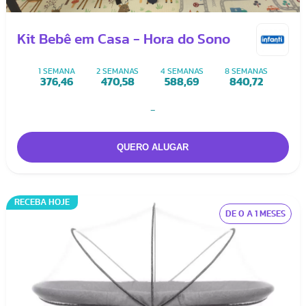
Kit Bebê em Casa - Hora do Sono
1 SEMANA
2 SEMANAS
4 SEMANAS
8 SEMANAS
376,46
470,58
588,69
840,72
-
RECEBA HOJE
DE 0 A 1 MESES