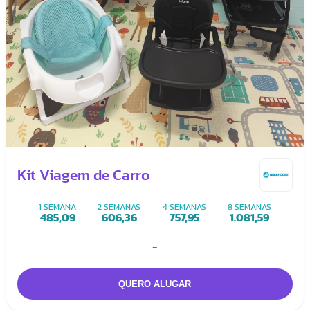
Kit Viagem de Carro
1 SEMANA
2 SEMANAS
4 SEMANAS
8 SEMANAS
485,09
606,36
757,95
1.081,59
-