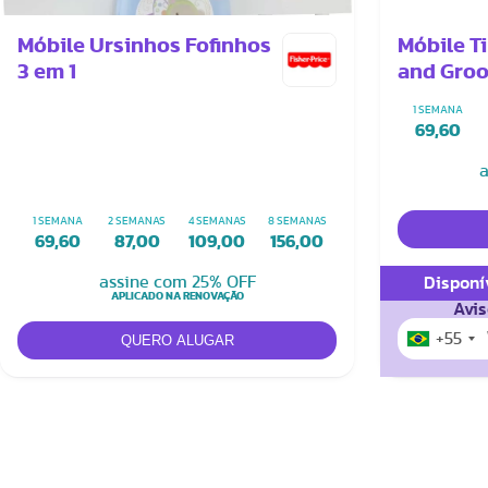
Móbile Ursinhos Fofinhos
Móbile T
3 em 1
and Gro
1 SEMANA
69,60
a
1 SEMANA
2 SEMANAS
4 SEMANAS
8 SEMANAS
69,60
87,00
109,00
156,00
assine com 25% OFF
Disponí
APLICADO NA RENOVAÇÃO
Avis
+55