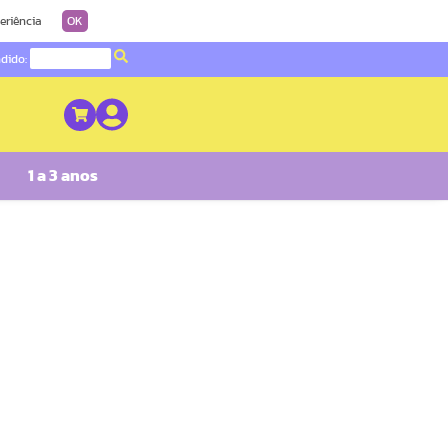
eriência
OK
ndido:
1 a 3 anos