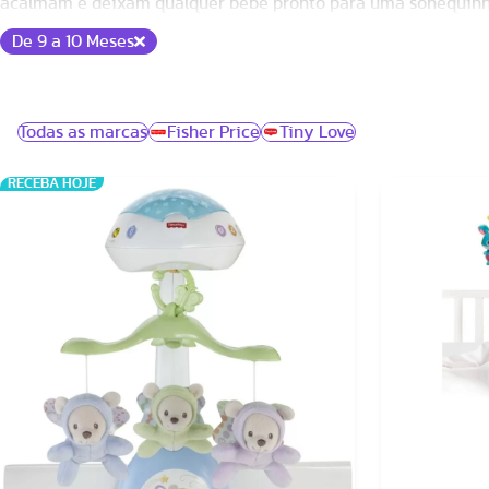
acalmam e deixam qualquer bebê pronto para uma sonequinh
De 9 a 10 Meses
Todas as marcas
Fisher Price
Tiny Love
RECEBA HOJE