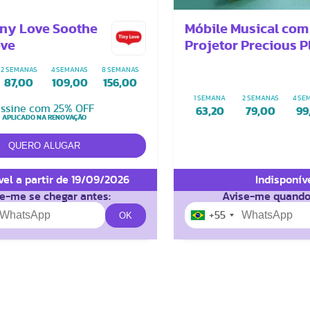
iny Love Soothe
Móbile Musical com
ove
Projetor Precious P
2 SEMANAS
4 SEMANAS
8 SEMANAS
87,00
109,00
156,00
1 SEMANA
2 SEMANAS
4 SE
ssine com 25% OFF
63,20
79,00
99
APLICADO NA RENOVAÇÃO
vel a partir de 19/09/2026
Indisponív
e-me se chegar antes:
Avise-me quando
+55