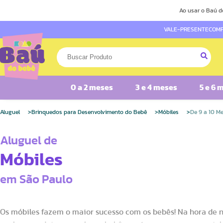
Ao usar o Baú d
VALE-PRESENTE
COMP
0 a 2 meses
3 e 4 meses
5 e 6 
Aluguel
Brinquedos para Desenvolvimento do Bebê
Móbiles
De 9 a 10 M
Aluguel de
Móbiles
em São Paulo
Os móbiles fazem o maior sucesso com os bebês! Na hora de 