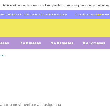
o Bebê, você concorda com os cookies que utilizamos para garantir uma melhor exp
RA E VENDA
CONTATO
CURSOS E CONTEÚDOS
BLOG
Consulte se seu
CEP
é ate
meses
7 e 8 meses
9 e 10 meses
11 e 12 meses
eses
nanar, o movimento e a musiquinha