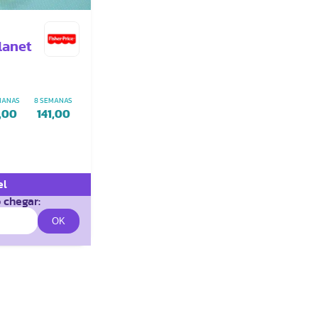
lanet
MANAS
8 SEMANAS
,00
141,00
el
 chegar: