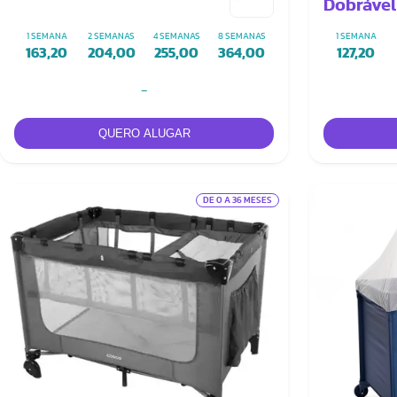
Dobrável
ou Bege)
1 SEMANA
2 SEMANAS
4 SEMANAS
8 SEMANAS
1 SEMANA
Extra
163,20
204,00
255,00
364,00
127,20
-
DE 0 A 36 MESES