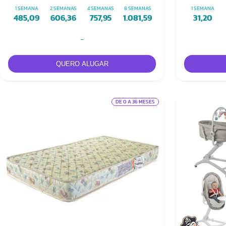
Sereno)
1 SEMANA
2 SEMANAS
4 SEMANAS
8 SEMANAS
1 SEMANA
485,09
606,36
757,95
1.081,59
31,20
-
DE 0 A 36 MESES