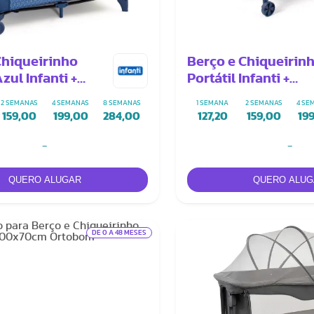
Chiqueirinho
Berço e Chiqueirin
Azul Infanti +
Portátil Infanti +
te Extra (Hello
Colchonete Extra
2 SEMANAS
4 SEMANAS
8 SEMANAS
1 SEMANA
2 SEMANAS
4 SE
o)
159,00
199,00
284,00
127,20
159,00
19
-
-
DE 0 A 48 MESES