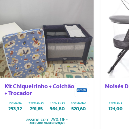
Kit Chiqueirinho + Colchão
Moisés D
+ Trocador
1 SEMANA
2 SEMANAS
4 SEMANAS
8 SEMANAS
1 SEMANA
233,32
291,65
364,80
520,60
124,00
assine com 25% OFF
APLICADO NA RENOVAÇÃO