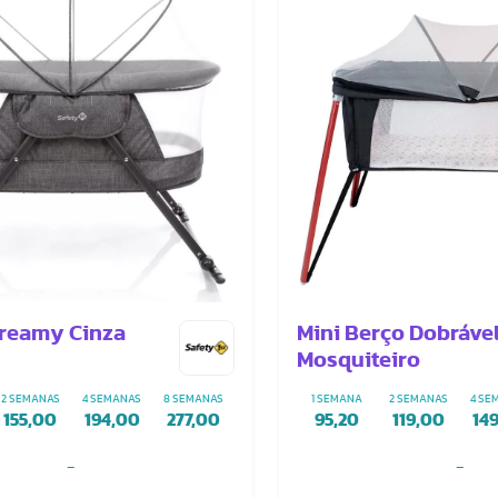
reamy Cinza
Mini Berço Dobráve
Mosquiteiro
2 SEMANAS
4 SEMANAS
8 SEMANAS
1 SEMANA
2 SEMANAS
4 SE
155,00
194,00
277,00
95,20
119,00
14
-
-