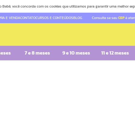
o Bebê, você concorda com os cookies que utilizamos para garantir uma melhor exp
RA E VENDA
CONTATO
CURSOS E CONTEÚDOS
BLOG
Consulte se seu
CEP
é ate
meses
7 e 8 meses
9 e 10 meses
11 e 12 meses