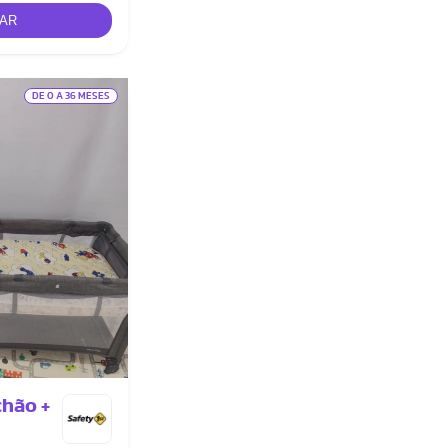
DE 0 A 36 MESES
chão +