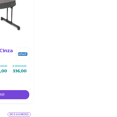
 Cinza
MANAS
8 SEMANAS
5,00
336,00
DE 0 A 6 MESES