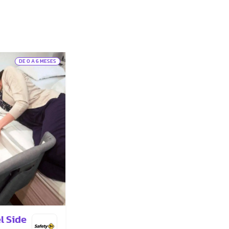
DE 0 A 6 MESES
l Side