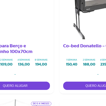
para Berço e
Co-bed Donatello -
rinho 100x70cm
2 SEMANAS
4 SEMANAS
8 SEMANAS
1 SEMANA
2 SEMANAS
4 SE
109,00
136,00
194,00
150,40
188,00
23
-
-
DE 0 A 1 MESES