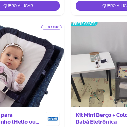
FRETE GRÁTIS
DE 0 A 18 KG
 para
Kit Mini Berço + Col
inho (Hello ou
Babá Eletrônica