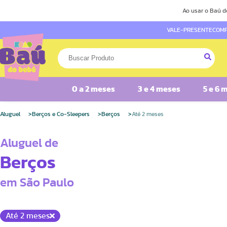
Ao usar o Baú d
VALE-PRESENTE
COMP
0 a 2 meses
3 e 4 meses
5 e 6 
Aluguel
Berços e Co-Sleepers
Berços
Até 2 meses
Aluguel de
Berços
em São Paulo
Até 2 meses