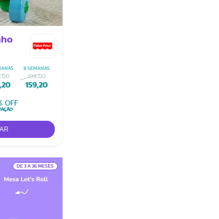
nho
MANAS
8 SEMANAS
9,00
199,00
1,20
159,20
% OFF
VAÇÃO
DE 3 A 36 MESES