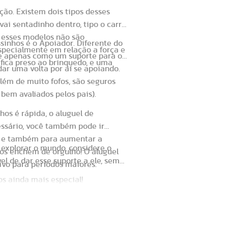
ção. Existem dois tipos desses
ai sentadinho dentro, tipo o carro
, esses modelos não são
inhos é o Apoiador. Diferente do
specialmente em relação a força e
ve apenas como um suporte para o
 fica preso ao brinquedo, e uma
dar uma volta por aí se apoiando.
lém de muito fofos, são seguros
iador infantil?
bem avaliados pelos pais).
hos é rápida, o aluguel de
essário, você também pode ir
e, e também para aumentar a
explorar o mundo, considere o
nos enchem de orgulho! O aluguel
l de dar esse suporte a ele, sem
ivo para períodos maiores.
os ainda mais especial!