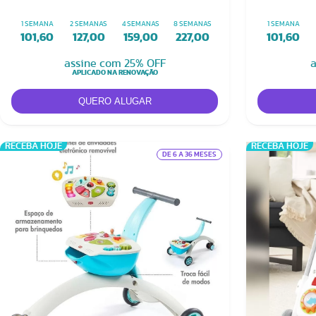
Boho Chi
1 SEMANA
2 SEMANAS
4 SEMANAS
8 SEMANAS
1 SEMANA
101,60
127,00
159,00
227,00
101,60
assine com 25% OFF
a
APLICADO NA RENOVAÇÃO
RECEBA HOJE
RECEBA HOJE
DE 6 A 36 MESES