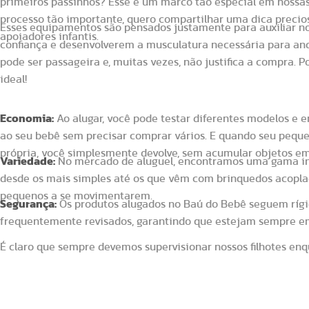
primeiros passinhos? Esse é um marco tão especial em nossas 
processo tão importante, quero compartilhar uma dica precios
Esses equipamentos são pensados justamente para auxiliar 
apoiadores infantis.
confiança e desenvolverem a musculatura necessária para and
pode ser passageira e, muitas vezes, não justifica a compra. Po
ideal!
Vantagens de alugar um andador e apoia
Economia:
Ao alugar, você pode testar diferentes modelos e 
ao seu bebê sem precisar comprar vários. E quando seu peque
própria, você simplesmente devolve, sem acumular objetos em
Variedade:
No mercado de aluguel, encontramos uma gama inc
desde os mais simples até os que vêm com brinquedos acopla
pequenos a se movimentarem.
Segurança:
Os produtos alugados no Baú do Bebê seguem rígi
frequentemente revisados, garantindo que estejam sempre e
É claro que sempre devemos supervisionar nossos filhotes en
Andador para Bebê é recomendado?