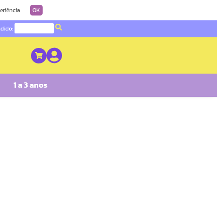
eriência
OK
ndido:
1 a 3 anos