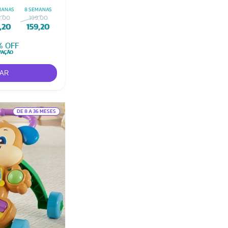
MANAS
8 SEMANAS
9,00
199,00
1,20
159,20
% OFF
VAÇÃO
DE 8 A 36 MESES