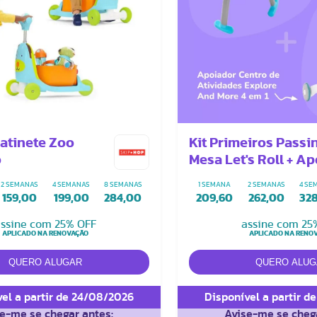
Patinete Zoo
Kit Primeiros Passi
o
Mesa Let's Roll + A
Centro de Atividad
2 SEMANAS
4 SEMANAS
8 SEMANAS
1 SEMANA
2 SEMANAS
4 SE
Explore and More 4 
159,00
199,00
284,00
209,60
262,00
32
ssine com 25% OFF
assine com 25
APLICADO NA RENOVAÇÃO
APLICADO NA RENO
el a partir de 24/08/2026
Disponível a partir d
e-me se chegar antes:
Avise-me se chega