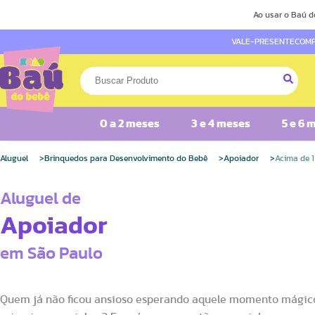
Ao usar o Baú d
VALE-PRESENTE
COMP
0 a 2 meses
3 e 4 meses
5 e 6 
Aluguel
Brinquedos para Desenvolvimento do Bebê
Apoiador
Acima de 
Aluguel de
Apoiador
em São Paulo
Quem já não ficou ansioso esperando aquele momento mágic