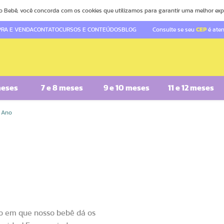
o Bebê, você concorda com os cookies que utilizamos para garantir uma melhor exp
RA E VENDA
CONTATO
CURSOS E CONTEÚDOS
BLOG
Consulte se seu
CEP
é ate
meses
7 e 8 meses
9 e 10 meses
11 e 12 meses
1 Ano
o em que nosso bebê dá os