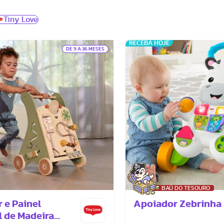
Tiny Love
RECEBA HOJE
DE 9 A 36 MESES
BAÚ DO TESOURO
 e Painel
Apoiador Zebrinha
l de Madeira