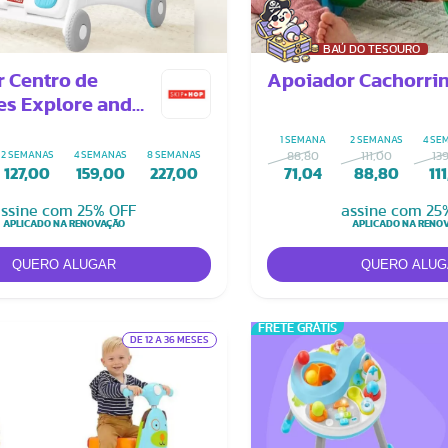
BAÚ DO TESOURO
 Centro de
Apoiador Cachorri
es Explore and
m 1
1 SEMANA
2 SEMANAS
4 SE
2 SEMANAS
4 SEMANAS
8 SEMANAS
88,80
111,00
13
127,00
159,00
227,00
71,04
88,80
11
ssine com 25% OFF
assine com 25
APLICADO NA RENOVAÇÃO
APLICADO NA RENO
FRETE GRÁTIS
DE 12 A 36 MESES