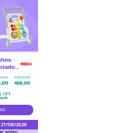
nhos:
poiador
es
MANAS
8 SEMANAS
em 1
8,00
468,00
% OFF
VAÇÃO
e 27/08/2026
r antes: