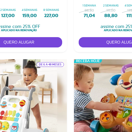
c
1 SEMANA
2 SEMANAS
4 SE
2 SEMANAS
4 SEMANAS
8 SEMANAS
88,80
111,00
13
127,00
159,00
227,00
71,04
88,80
11
ssine com 25% OFF
assine com 25
APLICADO NA RENOVAÇÃO
APLICADO NA RENO
RECEBA HOJE
DE 6 A 48 MESES