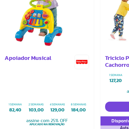
Apoiador Musical
Triciclo 
Cachorr
1 SEMANA
127,20
a
1 SEMANA
2 SEMANAS
4 SEMANAS
8 SEMANAS
82,40
103,00
129,00
184,00
assine com 25% OFF
Disponív
APLICADO NA RENOVAÇÃO
Avis