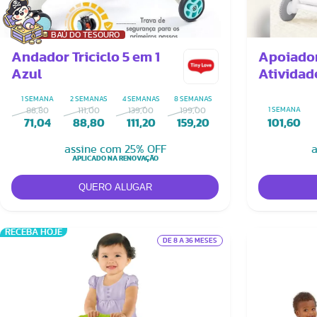
BAÚ DO TESOURO
Andador Triciclo 5 em 1
Apoiador
Azul
Atividad
More 4 e
1 SEMANA
2 SEMANAS
4 SEMANAS
8 SEMANAS
88,80
111,00
139,00
199,00
1 SEMANA
71,04
88,80
111,20
159,20
101,60
assine com 25% OFF
a
APLICADO NA RENOVAÇÃO
RECEBA HOJE
DE 8 A 36 MESES