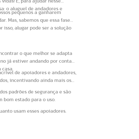
vidas! E, para ajudar nesse
a: o aluguel de andadores e
nossos pequenos a ganharem
ar. Mas, sabemos que essa fase
r isso, alugar pode ser a solução
dor infantil
encontrar o que melhor se adapta
no já estiver andando por conta
 casa.
rível de apoiadores e andadores,
dos, incentivando ainda mais os
dos padrões de segurança e são
m bom estado para o uso.
quanto usam esses apoiadores.