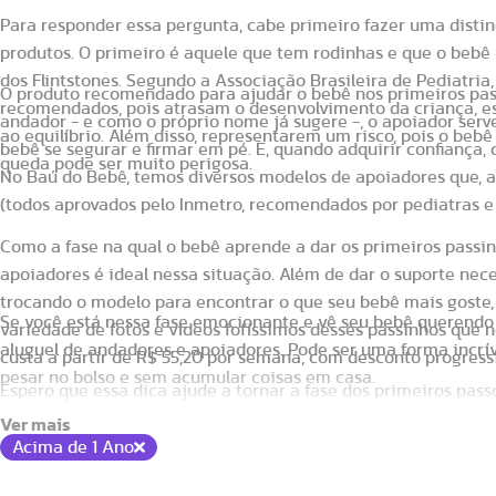
Para responder essa pergunta, cabe primeiro fazer uma distin
produtos. O primeiro é aquele que tem rodinhas e que o bebê v
dos Flintstones. Segundo a Associação Brasileira de Pediatria
O produto recomendado para ajudar o bebê nos primeiros pass
recomendados, pois atrasam o desenvolvimento da criança, e
andador - e como o próprio nome já sugere -, o apoiador ser
ao equilíbrio. Além disso, representarem um risco, pois o bebê
bebê se segurar e firmar em pé. E, quando adquirir confiança, 
queda pode ser muito perigosa.
No Baú do Bebê, temos diversos modelos de apoiadores que, a
Quanto custa alugar um Andador ou Apo
(todos aprovados pelo Inmetro, recomendados por pediatras e 
Como a fase na qual o bebê aprende a dar os primeiros passin
apoiadores é ideal nessa situação. Além de dar o suporte nec
trocando o modelo para encontrar o que seu bebê mais gost
Se você está nessa fase emocionante e vê seu bebê querendo 
variedade de fotos e vídeos fofíssimos desses passinhos que 
aluguel de andadores e apoiadores. Pode ser uma forma incríve
custa a partir de R$ 55,20 por semana, com desconto progress
pesar no bolso e sem acumular coisas em casa.
Espero que essa dica ajude a tornar a fase dos primeiros pass
Acima de 1 Ano