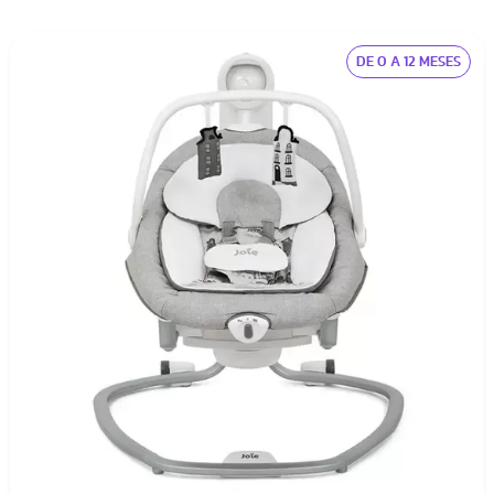
Além de muita musica e diversão com os móbiles!
DE 0 A 12 MESES
São excelentes para relaxar o bebê e fazê-los dormir.