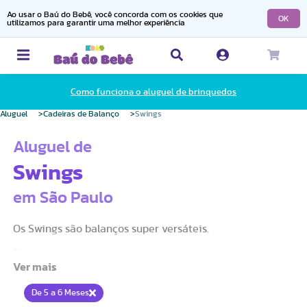
Ao usar o Baú do Bebê, você concorda com os cookies que
OK
utilizamos para garantir uma melhor experiência
Como funciona o aluguel de brinquedos
Aluguel
Cadeiras de Balanço
Swings
Aluguel de
Swings
em São Paulo
Os Swings são balanços super versáteis.
Possuem balanço para frente e para trás ou de um lado
para o outro com regulagem de intensidade.
De 5 a 6 Meses