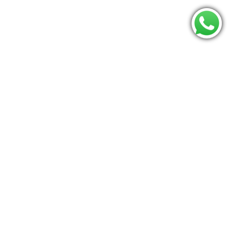
Consulte se seu CEP é atendido:
Os mais procurados
Berco
mamaroo
Triângulo pikler
Jumperoo
carrinho
Bumbo
Moises
Conheça o Baú do Bebê
Termos de uso