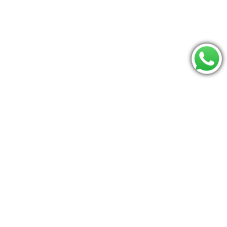
Consulte se seu CEP é atendido:
Os mais procurados
mamaroo
Jumperoo
carrinho
Berco
Moises
Triângulo pikler
Bumbo