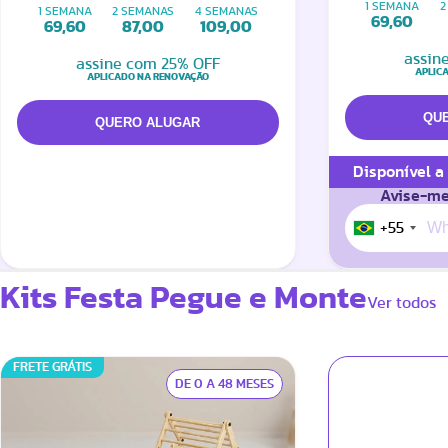
1 SEMANA
2
1 SEMANA
2 SEMANAS
4 SEMANAS
69,60
69,60
87,00
109,00
assin
assine com 25% OFF
APLIC
APLICADO NA RENOVAÇÃO
Disponível a
Avise-me
+55
Kits Festa Pegue e Monte
Ver todos
FRETE GRÁTIS
DE 0 A 48 MESES