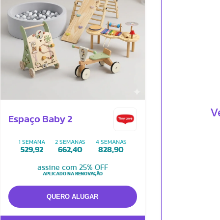
V
Espaço Baby 2
1 SEMANA
2 SEMANAS
4 SEMANAS
529,92
662,40
828,90
assine com 25% OFF
APLICADO NA RENOVAÇÃO