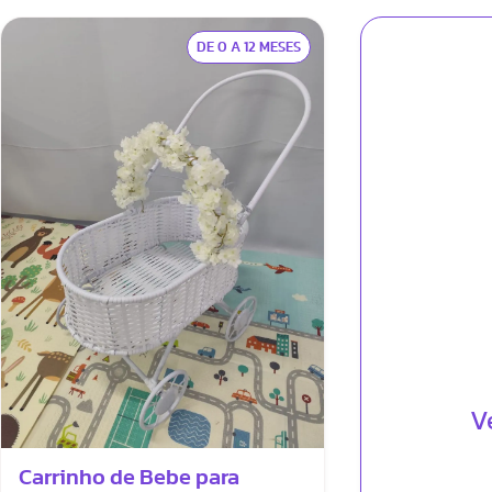
DE 0 A 12 MESES
V
Carrinho de Bebe para