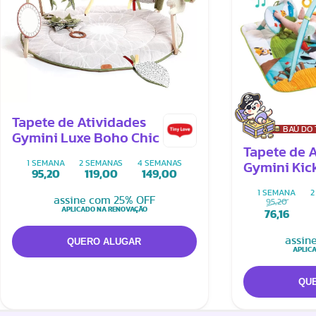
Tapete de Atividades
BAÚ DO
Gymini Luxe Boho Chic
Tapete de 
1 SEMANA
2 SEMANAS
4 SEMANAS
Gymini Kic
95,20
119,00
149,00
Tiny Farm
1 SEMANA
2
assine com 25% OFF
95,20
APLICADO NA RENOVAÇÃO
76,16
assin
APLIC