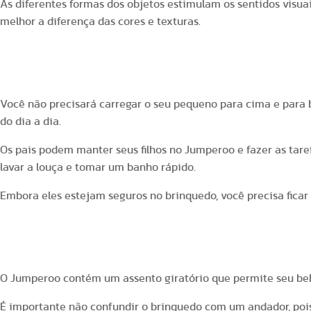
As diferentes formas dos objetos estimulam os sentidos visu
melhor a diferença das cores e texturas.
4. Utilidade para os pais
Você não precisará carregar o seu pequeno para cima e para 
do dia a dia.
Os pais podem manter seus filhos no Jumperoo e fazer as tare
lavar a louça e tomar um banho rápido.
Embora eles estejam seguros no brinquedo, você precisa ficar 
5. Diversão ilimitada
O Jumperoo contém um assento giratório que permite seu be
É importante não confundir o brinquedo com um andador, poi