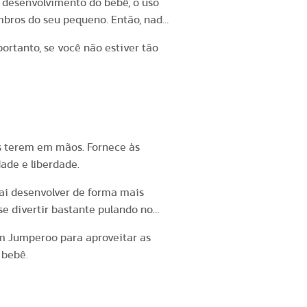
o desenvolvimento do bebê, o uso
bros do seu pequeno. Então, nada
rtanto, se você não estiver tão
s terem em mãos. Fornece às
dade e liberdade.
ai desenvolver de forma mais
 se divertir bastante pulando no
um Jumperoo para aproveitar as
 bebê.
 Baú do Bebê