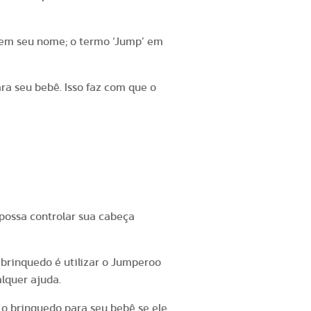
á em seu nome; o termo ‘Jump’ em
ra seu bebê. Isso faz com que o
Jumperoo
 possa controlar sua cabeça
rinquedo é utilizar o Jumperoo
lquer ajuda.
 o brinquedo para seu bebê se ele