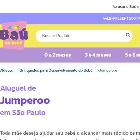
Ao usar o Baú d
VALE-PRESENTE
COMP
0 a 2 meses
3 e 4 meses
5 e 6 
Aluguel
Brinquedos para Desenvolvimento do Bebê
Jumperoos
Aluguel de
Jumperoo
em São Paulo
Toda mãe deseja ajudar seu bebê a alcançar mais rápido os m