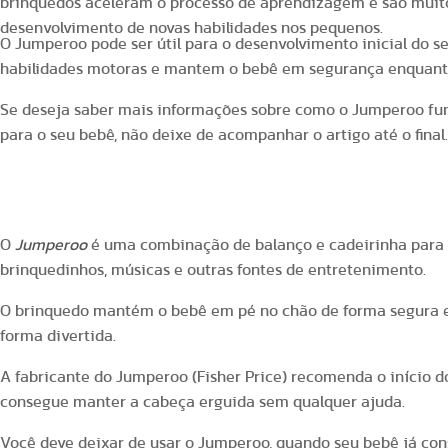
brinquedos aceleram o processo de aprendizagem e são muito
desenvolvimento de novas habilidades nos pequenos.
O Jumperoo pode ser útil para o desenvolvimento inicial do se
habilidades motoras e mantem o bebê em segurança enquanto
Se deseja saber mais informações sobre como o Jumperoo fun
para o seu bebê, não deixe de acompanhar o artigo até o final.
O que é o Jumperoo?
O
Jumperoo
é uma combinação de balanço e cadeirinha para
brinquedinhos, músicas e outras fontes de entretenimento.
O brinquedo mantém o bebê em pé no chão de forma segura e 
forma divertida.
A fabricante do Jumperoo (Fisher Price) recomenda o início 
consegue manter a cabeça erguida sem qualquer ajuda.
Você deve deixar de usar o Jumperoo, quando seu bebê já co