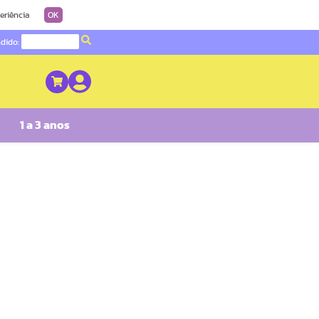
eriência
OK
ndido:
1 a 3 anos