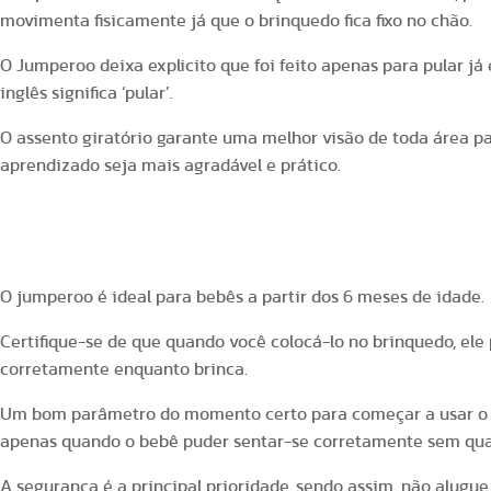
movimenta fisicamente já que o brinquedo fica fixo no chão.
O Jumperoo deixa explicito que foi feito apenas para pular j
inglês significa ‘pular’.
O assento giratório garante uma melhor visão de toda área pa
aprendizado seja mais agradável e prático.
Qual a idade certa para o bebê usar o 
O jumperoo é ideal para bebês a partir dos 6 meses de idade.
Certifique-se de que quando você colocá-lo no brinquedo, ele
corretamente enquanto brinca.
Um bom parâmetro do momento certo para começar a usar o b
apenas quando o bebê puder sentar-se corretamente sem qua
A segurança é a principal prioridade, sendo assim, não alugue