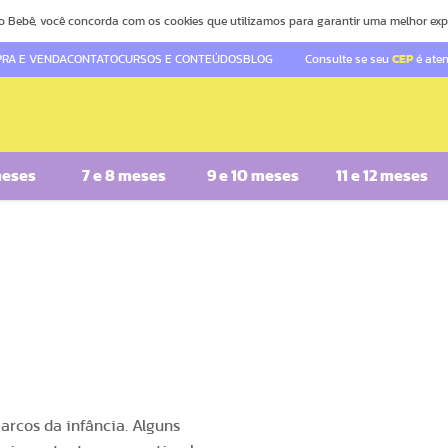
o Bebê, você concorda com os cookies que utilizamos para garantir uma melhor exp
RA E VENDA
CONTATO
CURSOS E CONTEÚDOS
BLOG
Consulte se seu
CEP
é ate
meses
7 e 8 meses
9 e 10 meses
11 e 12 meses
arcos da infância. Alguns