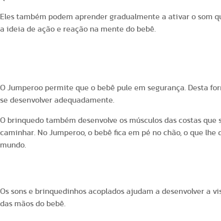
Eles também podem aprender gradualmente a ativar o som qu
a ideia de ação e reação na mente do bebê.
2. Desenvolvimento dos músculos
O Jumperoo permite que o bebê pule em segurança. Desta fo
se desenvolver adequadamente.
O brinquedo também desenvolve os músculos das costas que 
caminhar. No Jumperoo, o bebê fica em pé no chão, o que lhe
mundo.
3. Estimulo mental
Os sons e brinquedinhos acoplados ajudam a desenvolver a vi
das mãos do bebê.