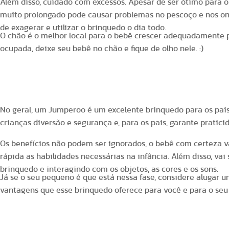
Além disso, cuidado com excessos. Apesar de ser ótimo para 
muito prolongado pode causar problemas no pescoço e nos om
de exagerar e utilizar o brinquedo o dia todo.
O chão é o melhor local para o bebê crescer adequadamente po
ocupada, deixe seu bebê no chão e fique de olho nele. :)
Jumperoo vale a pena?
No geral, um Jumperoo é um excelente brinquedo para os pai
crianças diversão e segurança e, para os pais, garante pratici
Os benefícios não podem ser ignorados, o bebê com certeza v
rápida as habilidades necessárias na infância. Além disso, vai
brinquedo e interagindo com os objetos, as cores e os sons.
Já se o seu pequeno é que está nessa fase, considere alugar 
vantagens que esse brinquedo oferece para você e para o seu
Jumperoos disponíveis para aluguel no