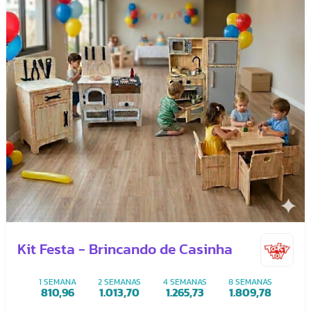
Kit Festa - Brincando de Casinha
1 SEMANA
2 SEMANAS
4 SEMANAS
8 SEMANAS
810,96
1.013,70
1.265,73
1.809,78