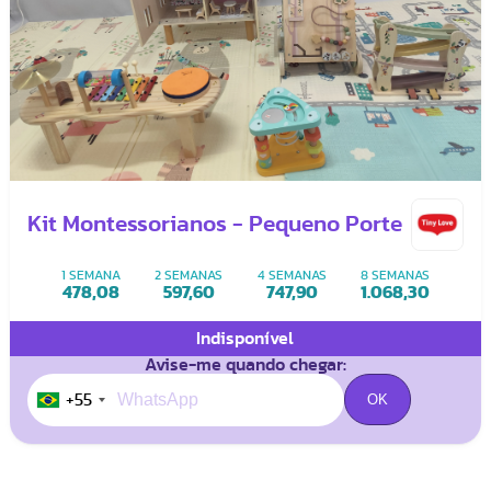
Kit Montessorianos - Pequeno Porte
1 SEMANA
2 SEMANAS
4 SEMANAS
8 SEMANAS
478,08
597,60
747,90
1.068,30
Indisponível
Avise-me quando chegar:
+55