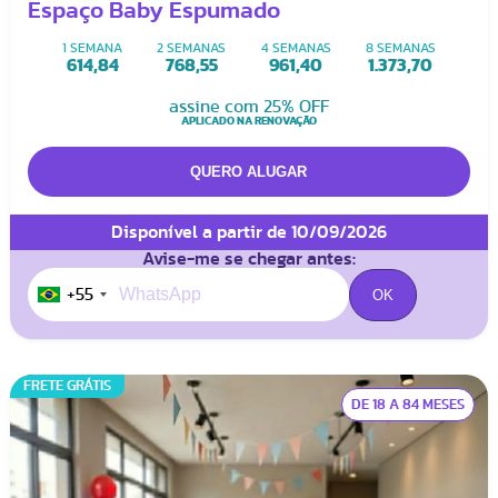
Espaço Baby Espumado
1 SEMANA
2 SEMANAS
4 SEMANAS
8 SEMANAS
614,84
768,55
961,40
1.373,70
assine com 25% OFF
APLICADO NA RENOVAÇÃO
Disponível a partir de 10/09/2026
Avise-me se chegar antes:
+55
FRETE GRÁTIS
DE 18 A 84 MESES