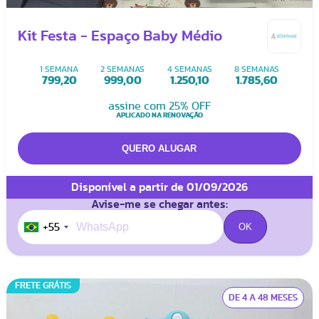
Kit Festa - Espaço Baby Médio
1 SEMANA
2 SEMANAS
4 SEMANAS
8 SEMANAS
799,20
999,00
1.250,10
1.785,60
assine com 25% OFF
APLICADO NA RENOVAÇÃO
Disponível a partir de 01/09/2026
Avise-me se chegar antes:
+55
FRETE GRÁTIS
DE 4 A 48 MESES