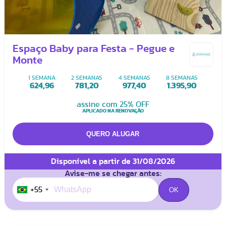
Espaço Baby para Festa - Pegue e
Monte
1 SEMANA
2 SEMANAS
4 SEMANAS
8 SEMANAS
624,96
781,20
977,40
1.395,90
assine com 25% OFF
APLICADO NA RENOVAÇÃO
Disponível a partir de 31/08/2026
Avise-me se chegar antes:
+55