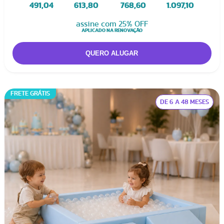
491,04
613,80
768,60
1.097,10
assine com 25% OFF
APLICADO NA RENOVAÇÃO
FRETE GRÁTIS
DE 6 A 48 MESES