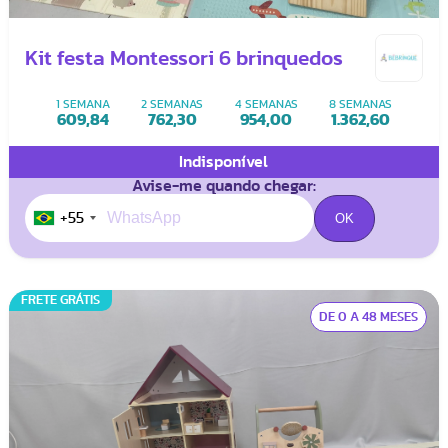
Kit festa Montessori 6 brinquedos
1 SEMANA
2 SEMANAS
4 SEMANAS
8 SEMANAS
609,84
762,30
954,00
1.362,60
Indisponível
Avise-me quando chegar:
+55
FRETE GRÁTIS
DE 0 A 48 MESES