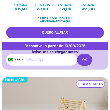
1 SEMANA
2 SEMANAS
4 SEMANAS
8 SEMANAS
205,60
257,00
321,00
459,00
assine com 25% OFF
APLICADO NA RENOVAÇÃO
Disponível a partir de 10/09/2026
Avise-me se chegar antes:
+55
FRETE GRÁTIS
DE 0 A 48 MESES