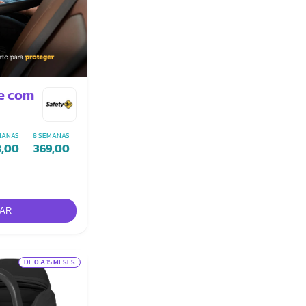
e com
MANAS
8 SEMANAS
8,00
369,00
DE 0 A 15 MESES