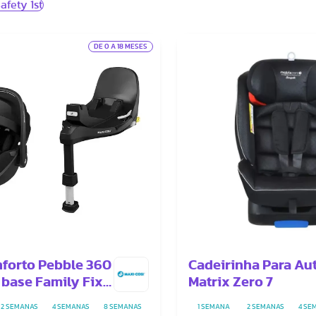
afety 1st
DE 0 A 18 MESES
forto Pebble 360
Cadeirinha Para Au
 base Family Fix
Matrix Zero 7
2 SEMANAS
4 SEMANAS
8 SEMANAS
1 SEMANA
2 SEMANAS
4 SE