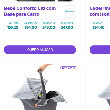
Bebê Conforto Citi com
Cadeirin
Base para Carro
com Isof
1 SEMANA
2 SEMANAS
4 SEMANAS
8 SEMANAS
1 SEMANA
155,20
194,00
243,00
347,00
194,40
-
DE 0 A 13 KG