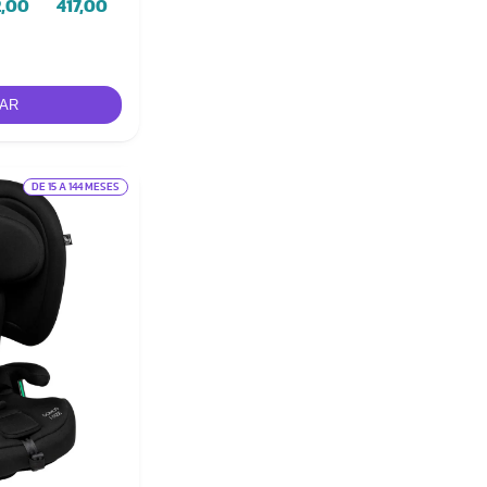
2,00
417,00
DE 15 A 144 MESES