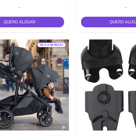
-
-
DE 0 A 48 MESES