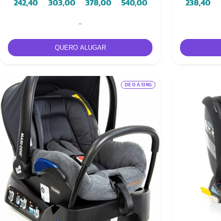
242,40
303,00
378,00
540,00
238,40
-
DE 0 A 13 KG