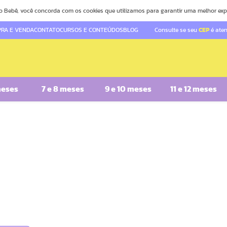
o Bebê, você concorda com os cookies que utilizamos para garantir uma melhor exp
RA E VENDA
CONTATO
CURSOS E CONTEÚDOS
BLOG
Consulte se seu
CEP
é ate
meses
7 e 8 meses
9 e 10 meses
11 e 12 meses