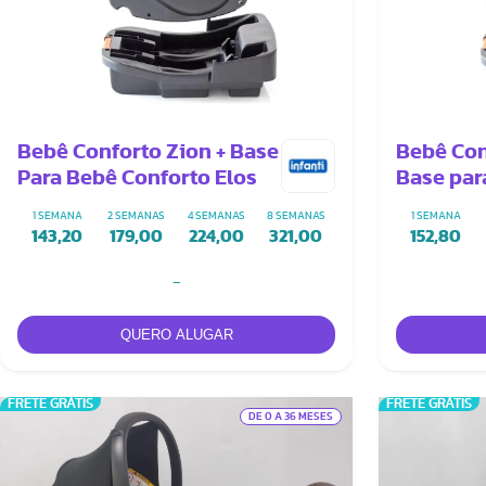
Bebê Conforto Zion + Base
Bebê Con
Para Bebê Conforto Elos
Base par
1 SEMANA
2 SEMANAS
4 SEMANAS
8 SEMANAS
1 SEMANA
143,20
179,00
224,00
321,00
152,80
-
FRETE GRÁTIS
FRETE GRÁTIS
DE 0 A 36 MESES