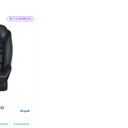
DE 0 A 84 MESES
to
MANAS
8 SEMANAS