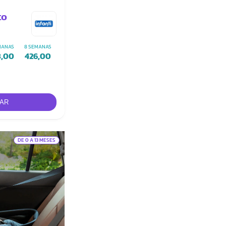
to
MANAS
8 SEMANAS
8,00
426,00
DE 0 A 13 MESES