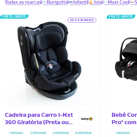
Todas as marcas
Burigotto
Infanti
Joie
Maxi Cosi
S
FRETE GRÁTIS
FRETE GRÁTIS
DE 0 A 36 MESES
Cadeira para Carro i-Nxt
Bebê Con
360 Giratória (Preta ou
Pro² com
Cinza)
Pro
1 SEMANA
2 SEMANAS
4 SEMANAS
8 SEMANAS
1 SEMANA