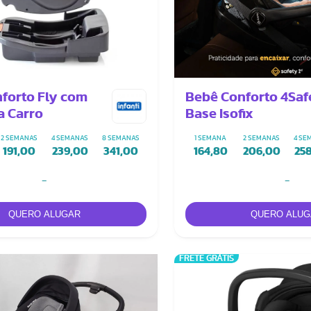
forto Fly com
Bebê Conforto 4Saf
a Carro
Base Isofix
2 SEMANAS
4 SEMANAS
8 SEMANAS
1 SEMANA
2 SEMANAS
4 SE
191,00
239,00
341,00
164,80
206,00
25
-
-
FRETE GRÁTIS