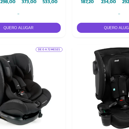
298,00
373,00
533,00
187,20
234,00
29
-
-
DE 0 A 72 MESES