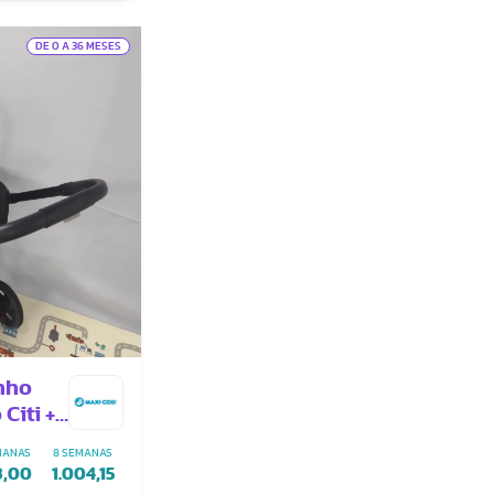
DE 0 A 36 MESES
inho
Citi +
MANAS
8 SEMANAS
3,00
1.004,15