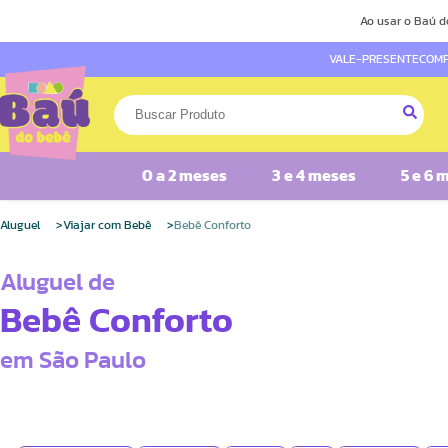
Ao usar o Baú d
VALE-PRESENTE
COMP
0 a 2 meses
3 e 4 meses
5 e 6 
Aluguel
Viajar com Bebê
Bebê Conforto
Aluguel de
Bebê Conforto
em São Paulo