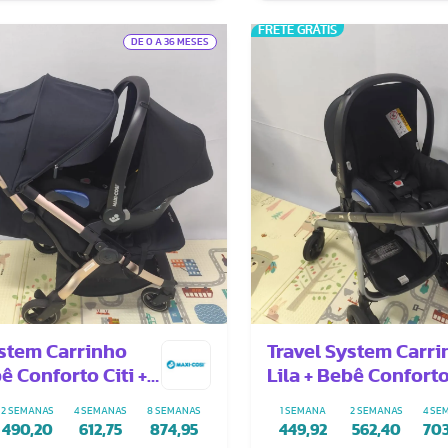
FRETE GRÁTIS
DE 0 A 36 MESES
ystem Carrinho
Travel System Carr
ê Conforto Citi +
Lila + Bebê Conforto 
or
Adaptador
2 SEMANAS
4 SEMANAS
8 SEMANAS
1 SEMANA
2 SEMANAS
4 SE
490,20
612,75
874,95
449,92
562,40
70