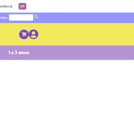
eriência
OK
ndido:
1 a 3 anos