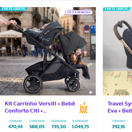
FRETE GRÁTIS
FRETE GRÁTIS
DE 0 A 48 MESES
Kit Carrinho Versiti + Bebê
Travel S
Conforto Citi +
Eva + Beb
Adaptadores
Adaptad
1 SEMANA
2 SEMANAS
4 SEMANAS
8 SEMANAS
1 SEMANA
470,44
588,05
735,30
1.049,75
392,16