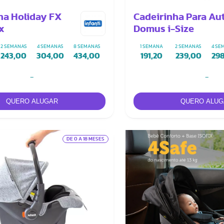
ha Holiday FX
Cadeirinha Para Au
ix
Domus i-Size
2 SEMANAS
4 SEMANAS
8 SEMANAS
1 SEMANA
2 SEMANAS
4 SE
243,00
304,00
434,00
191,20
239,00
29
-
-
DE 0 A 18 MESES