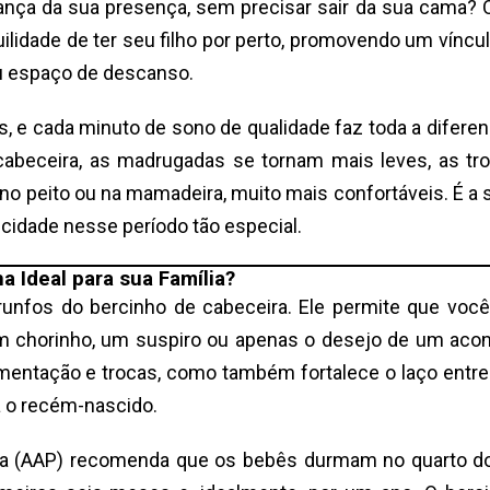
nça da sua presença, sem precisar sair da sua cama?
ilidade de ter seu filho por perto, promovendo um víncul
u espaço de descanso.
 e cada minuto de sono de qualidade faz toda a diferen
abeceira, as madrugadas se tornam mais leves, as tr
no peito ou na mamadeira, muito mais confortáveis. É a 
icidade nesse período tão especial.
a Ideal para sua Família?
trunfos do bercinho de cabeceira. Ele permite que você
um chorinho, um suspiro ou apenas o desejo de um aco
limentação e trocas, como também fortalece o laço entre
 o recém-nascido.
ia (AAP) recomenda que os bebês durmam no quarto do