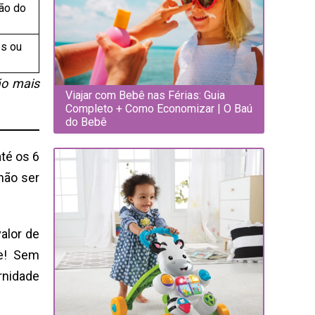
ão do
os ou
ão mais
Viajar com Bebê nas Férias: Guia
Completo + Como Economizar | O Baú
do Bebê
té os 6
não ser
alor de
ve! Sem
rnidade