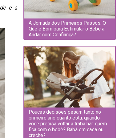
ade e a
A Jornada dos Primeiros Passos: O
Que é Bom para Estimular o Bebê a
Andar com Confiança?
Poucas decisões pesam tanto no
primeiro ano quanto esta: quando
você precisa voltar a trabalhar, quem
fica com o bebê? Babá em casa ou
creche?