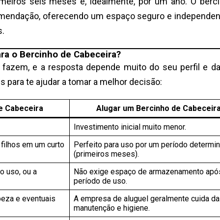
meiros seis meses e, idealmente, por um ano. O berc
comendação, oferecendo um espaço seguro e independen
s.
ra o Bercinho de Cabeceira?
azem, e a resposta depende muito do seu perfil e d
para te ajudar a tomar a melhor decisão:
e Cabeceira
Alugar um Bercinho de Cabeceir
Investimento inicial muito menor.
 filhos em um curto
Perfeito para uso por um período determi
(primeiros meses).
o uso, ou a
Não exige espaço de armazenamento apó
período de uso.
peza e eventuais
A empresa de aluguel geralmente cuida da
manutenção e higiene.