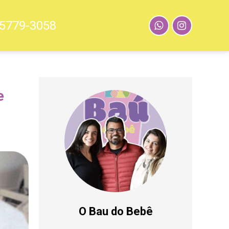
5779-3058
e
O Bau do Bebê