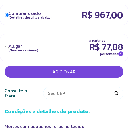
R$
967,00
Comprar usado
(Detalhes descritos abaixo)
a partir de
R$
77,88
Alugar
(Novo ou seminovo)
i
por
semana
ADICIONAR
Consulte o
frete
Condições e detalhes do produto:
Moisés com pequenos furos no tecido