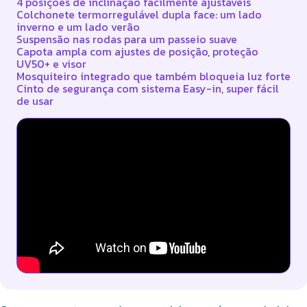
4 posições de inclinação facilmente ajustáveis
Colchonete termorregulável dupla face: um lado
inverno e um lado verão
Suspensão nas rodas para um passeio suave
Capota ampla com ajustes de posição, proteção
UV50+ e visor
Mosquiteiro integrado que também bloqueia luz forte
Cinto de segurança com sistema Easy-in, super fácil
de usar