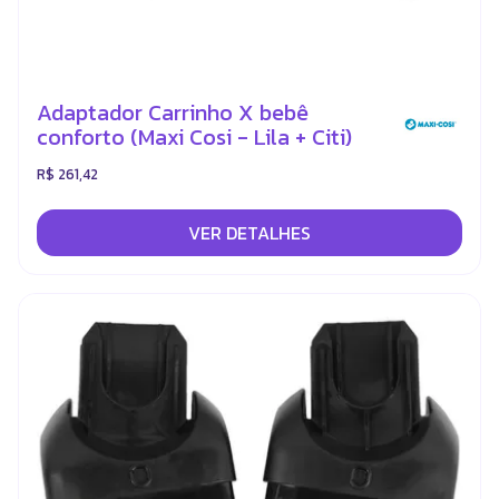
Adaptador Carrinho X bebê
conforto (Maxi Cosi - Lila + Citi)
R$ 261,42
VER DETALHES