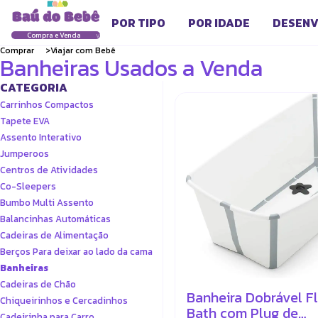
POR TIPO
POR IDADE
DESENV
Compra e Venda
v
Comprar
Viajar com Bebê
Banheiras Usados a Venda
CATEGORIA
Carrinhos Compactos
Tapete EVA
Assento Interativo
Jumperoos
Centros de Atividades
Co-Sleepers
Bumbo Multi Assento
Balancinhas Automáticas
Cadeiras de Alimentação
Berços Para deixar ao lado da cama
Banheiras
Cadeiras de Chão
Banheira Dobrável Fl
Chiqueirinhos e Cercadinhos
Bath com Plug de
Cadeirinha para Carro