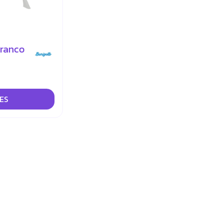
Branco
ES