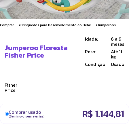
Comprar
Brinquedos para Desenvolvimento do Bebê
Jumperoos
Idade:
6 a 9
meses
Jumperoo Floresta
Peso:
Até 11
Fisher Price
kg
Condição:
Usado
Fisher
Price
R$
1.144,81
Comprar usado
(Seminovo sem avarias)