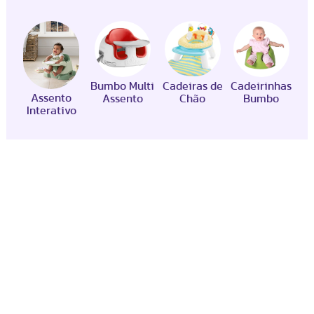
para brincar e até mesmo iniciar a introdução
alimentar.
Bumbo Multi
Cadeiras de
Cadeirinhas
Assento
Assento
Chão
Bumbo
Interativo