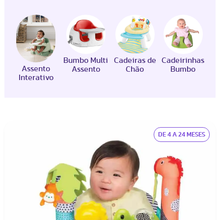
para brincar e até mesmo iniciar a introdução
alimentar.
Bumbo Multi
Cadeiras de
Cadeirinhas
Assento
Assento
Chão
Bumbo
Interativo
DE 4 A 24 MESES