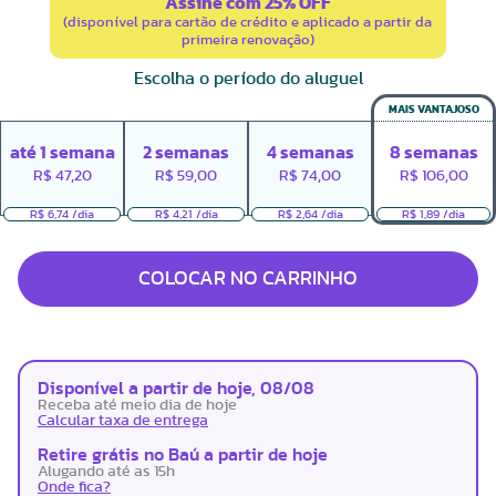
Assine com 25% OFF
(disponível para cartão de crédito e aplicado a partir da
primeira renovação)
Escolha o período do aluguel
MAIS VANTAJOSO
até
1
semana
2
semanas
4
semanas
8
semanas
R$
47,20
R$
59,00
R$
74,00
R$
106,00
R$ 6,74 /dia
R$ 4,21 /dia
R$ 2,64 /dia
R$ 1,89 /dia
COLOCAR NO CARRINHO
Disponível a partir de hoje, 08/08
Receba até meio dia de hoje
Calcular taxa de entrega
Retire grátis no Baú a partir de hoje
Alugando até as 15h
Onde fica?