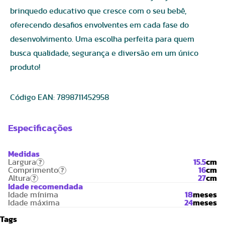
brinquedo educativo que cresce com o seu bebê,
oferecendo desafios envolventes em cada fase do
desenvolvimento. Uma escolha perfeita para quem
busca qualidade, segurança e diversão em um único
produto!
Código EAN:
7898711452958
Especificações
Medidas
Largura
15.5
cm
?
Comprimento
16
cm
?
Altura
27
cm
?
Idade recomendada
Idade mínima
18
meses
Idade máxima
24
meses
Tags