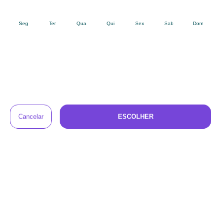
crédito, boleto ou PIX).
Os produtos chegam no endereço que você
3
informar, higienizados, com tudo o que
precisam para serem usados.
Antes final do aluguel, vamos entrar em contato
4
para combinar a retirada. Se preferir, você
também pode renovar o aluguel ou trocar o
produto por outro, com desconto.
Perguntas e respostas sobre o Cubo de
Atividades Educativo
Tem alguma dúvida sobre este produto?