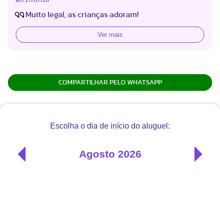
em
27/07/26
Muito legal, as crianças adoram!
Ver mais
COMPARTILHAR PELO WHATSAPP
Como Alugar esse Cubo de Atividades
Educativo?
É muito fácil alugar o Cubo de Atividades Educativo
no Baú do Bebê
Nos seletores acima, escolha quando você quer
1
receber os produtos e quanto tempo quer ficar
com eles.
No carrinho, informe o endereço de entrega e
2
devolução, e faça o pagamento (com cartão de