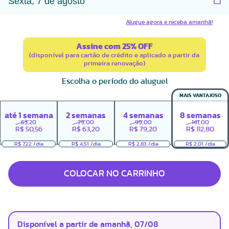
Alugue agora e receba amanhã!
Assine com 25% OFF
(disponível para cartão de crédito e aplicado a partir da
primeira renovação)
Escolha o período do aluguel
MAIS VANTAJOSO
até
1
semana
2
semanas
4
semanas
8
semanas
63,20
79,00
99,00
141,00
R$
50,56
R$
63,20
R$
79,20
R$
112,80
R$ 7,22 /dia
R$ 4,51 /dia
R$ 2,83 /dia
R$ 2,01 /dia
COLOCAR NO CARRINHO
Disponível a partir de amanhã, 07/08