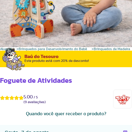
Aluguel
Brinquedos para Desenvolvimento do Bebê
Brinquedos de Madeira
Baú do Tesouro
Este produto está com 20% de desconto!
Foguete de Atividades
5.00
/
5
(
9
avaliações)
Quando você quer receber o produto?