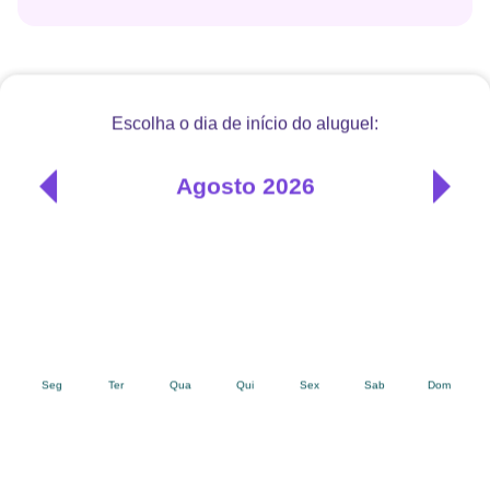
COMPARTILHAR PELO WHATSAPP
Como Alugar esse Foguete de
Atividades?
É muito fácil alugar o Foguete de Atividades no Baú
do Bebê
Nos seletores acima, escolha quando você quer
1
receber os produtos e quanto tempo quer ficar
com eles.
No carrinho, informe o endereço de entrega e
2
devolução, e faça o pagamento (com cartão de
crédito, boleto ou PIX).
Os produtos chegam no endereço que você
3
informar, higienizados, com tudo o que
precisam para serem usados.