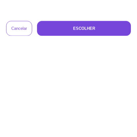
Antes final do aluguel, vamos entrar em contato
4
para combinar a retirada. Se preferir, você
também pode renovar o aluguel ou trocar o
produto por outro, com desconto.
Perguntas e respostas sobre o Foguete
de Atividades
Tem alguma dúvida sobre este produto?