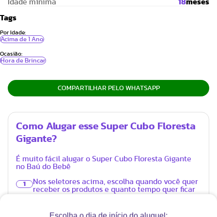
Idade mínima
18
meses
Tags
Por Idade:
Acima de 1 Ano
Ocasião:
Hora de Brincar
COMPARTILHAR PELO WHATSAPP
Como Alugar esse Super Cubo Floresta
Gigante?
É muito fácil alugar o Super Cubo Floresta Gigante
no Baú do Bebê
Nos seletores acima, escolha quando você quer
1
receber os produtos e quanto tempo quer ficar
com eles.
No carrinho, informe o endereço de entrega e
2