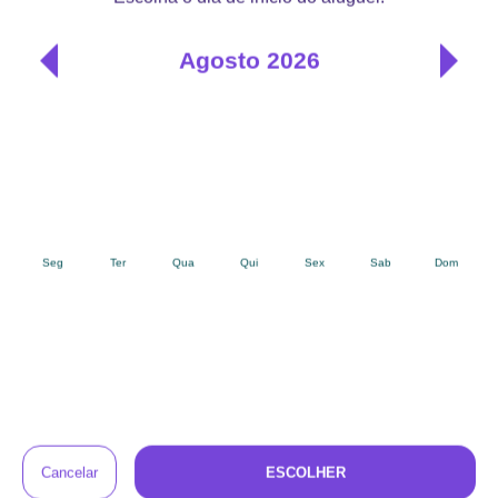
devolução, e faça o pagamento (com cartão de
crédito, boleto ou PIX).
Os produtos chegam no endereço que você
3
informar, higienizados, com tudo o que
precisam para serem usados.
Antes final do aluguel, vamos entrar em contato
4
para combinar a retirada. Se preferir, você
também pode renovar o aluguel ou trocar o
produto por outro, com desconto.
Perguntas e respostas sobre o Super
Cubo Floresta Gigante
Tem alguma dúvida sobre este produto?