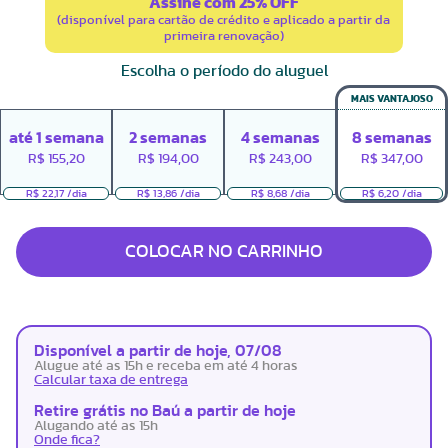
Assine com 25% OFF
(disponível para cartão de crédito e aplicado a partir da
primeira renovação)
Escolha o período do aluguel
MAIS VANTAJOSO
até
1
semana
2
semanas
4
semanas
8
semanas
R$
155,20
R$
194,00
R$
243,00
R$
347,00
R$ 22,17 /dia
R$ 13,86 /dia
R$ 8,68 /dia
R$ 6,20 /dia
COLOCAR NO CARRINHO
Disponível a partir de hoje, 07/08
Alugue até as 15h e receba em até 4 horas
Calcular taxa de entrega
Retire grátis no Baú a partir de hoje
Alugando até as 15h
Onde fica?