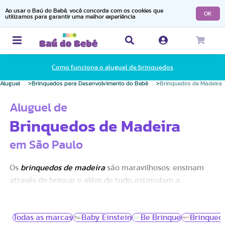
Ao usar o Baú do Bebê, você concorda com os cookies que
OK
utilizamos para garantir uma melhor experiência
Como funciona o aluguel de brinquedos
Aluguel
Brinquedos para Desenvolvimento do Bebê
Brinquedos de Madeira
Aluguel de
Brinquedos de Madeira
em São Paulo
Os
brinquedos de madeira
são maravilhosos: ensinam
através do brincar e além de tudo, estimulam a
curiosidade, criatividade e imaginação das crianças.
Todas as marcas
Baby Einstein
Be Brinque
Brinquedo