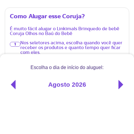
Como Alugar esse Coruja?
É muito fácil alugar o Linkimals Brinquedo de bebê
Coruja Olhos no Baú do Bebê
Nos seletores acima, escolha quando você quer
1
receber os produtos e quanto tempo quer ficar
com eles.
No carrinho, informe o endereço de entrega e
2
devolução, e faça o pagamento (com cartão de
crédito, boleto ou PIX).
Os produtos chegam no endereço que você
3
informar, higienizados, com tudo o que
precisam para serem usados.
Antes final do aluguel, vamos entrar em contato
4
para combinar a retirada. Se preferir, você
também pode renovar o aluguel ou trocar o
produto por outro, com desconto.