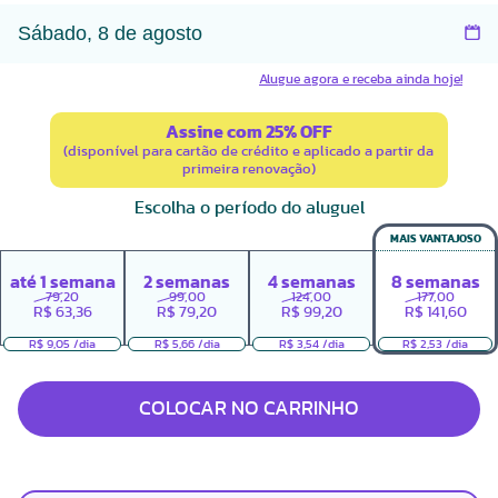
Alugue agora e receba ainda hoje!
Assine com 25% OFF
(disponível para cartão de crédito e aplicado a partir da
primeira renovação)
Escolha o período do aluguel
MAIS VANTAJOSO
até
1
semana
2
semanas
4
semanas
8
semanas
79,20
99,00
124,00
177,00
R$
63,36
R$
79,20
R$
99,20
R$
141,60
R$ 9,05 /dia
R$ 5,66 /dia
R$ 3,54 /dia
R$ 2,53 /dia
COLOCAR NO CARRINHO