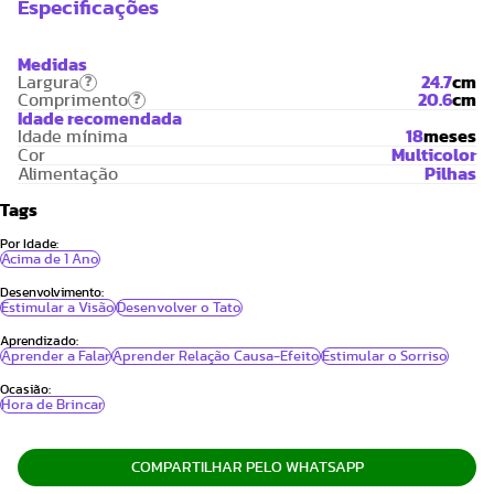
Especificações
Medidas
Largura
24.7
cm
?
Comprimento
20.6
cm
?
Idade recomendada
Idade mínima
18
meses
Cor
Multicolor
Alimentação
Pilhas
Tags
Por Idade:
Acima de 1 Ano
Desenvolvimento:
Estimular a Visão
Desenvolver o Tato
Aprendizado:
Aprender a Falar
Aprender Relação Causa-Efeito
Estimular o Sorriso
Ocasião:
Hora de Brincar
COMPARTILHAR PELO WHATSAPP