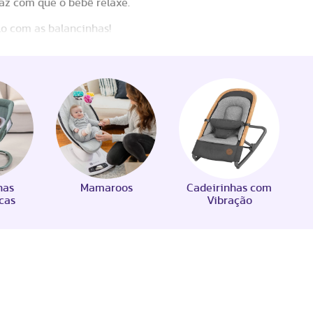
az com que o bebê relaxe.
lo com as balancinhas!
has
Mamaroos
Cadeirinhas com
cas
Vibração