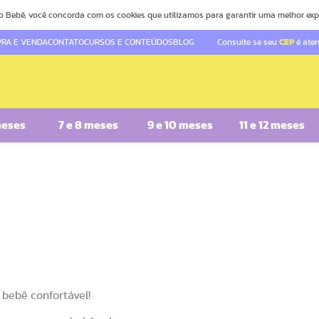
o Bebê, você concorda com os cookies que utilizamos para garantir uma melhor exp
RA E VENDA
CONTATO
CURSOS E CONTEÚDOS
BLOG
Consulte se seu
CEP
é ate
meses
7 e 8 meses
9 e 10 meses
11 e 12 meses
 bebê confortável!