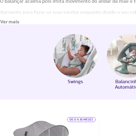
O balançar acalma pois imita movimento do andar da mãe e f
Aproveite para fazer as suas tarefas enquanto divide o seu co
Swings
Balancin
Automáti
DE 0 A 36 MESES