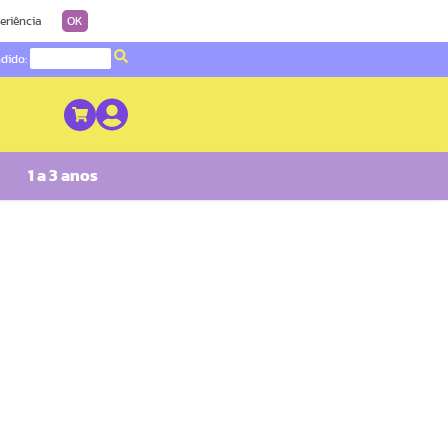
eriência
OK
ndido:
1 a 3 anos