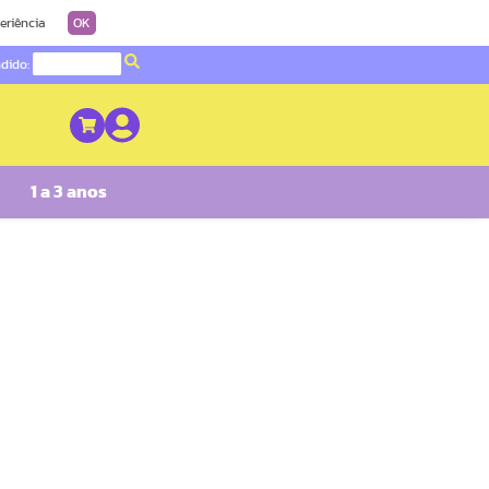
eriência
OK
ndido:
1 a 3 anos