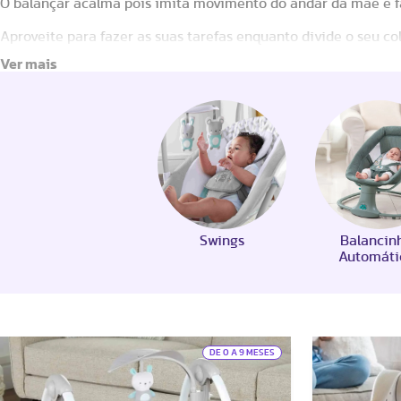
O balançar acalma pois imita movimento do andar da mãe e f
Aproveite para fazer as suas tarefas enquanto divide o seu co
Swings
Balancin
Automáti
DE 0 A 9 MESES