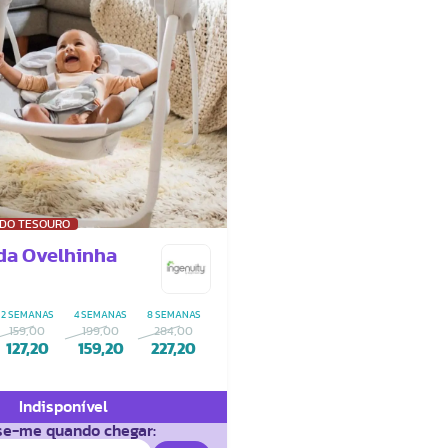
 DO TESOURO
da Ovelhinha
2 SEMANAS
4 SEMANAS
8 SEMANAS
159,00
199,00
284,00
127,20
159,20
227,20
Indisponível
se-me quando chegar: