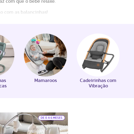
az com que o bebê relaxe.
lo com as balancinhas!
has
Mamaroos
Cadeirinhas com
cas
Vibração
DE 0 A 6 MESES