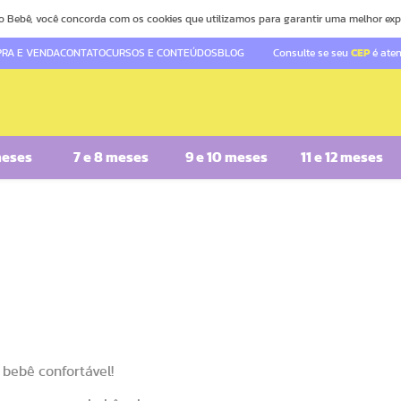
o Bebê, você concorda com os cookies que utilizamos para garantir uma melhor exp
RA E VENDA
CONTATO
CURSOS E CONTEÚDOS
BLOG
Consulte se seu
CEP
é ate
meses
7 e 8 meses
9 e 10 meses
11 e 12 meses
 bebê confortável!