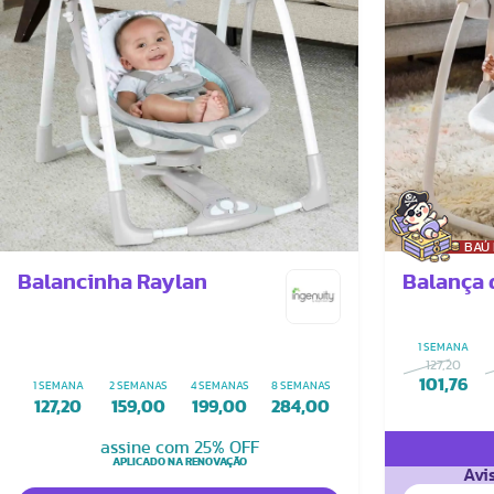
BAÚ
Balancinha Raylan
Balança 
1 SEMANA
127,20
101,76
1 SEMANA
2 SEMANAS
4 SEMANAS
8 SEMANAS
127,20
159,00
199,00
284,00
assine com 25% OFF
APLICADO NA RENOVAÇÃO
Avi