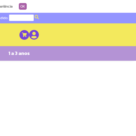
eriência
OK
ndido:
1 a 3 anos