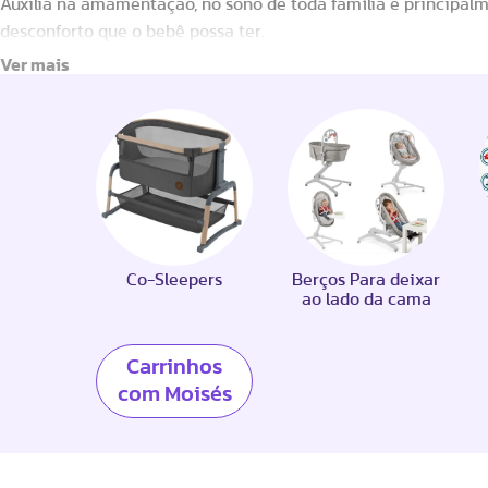
Auxilia na amamentação, no sono de toda família e principalm
desconforto que o bebê possa ter.
Co-Sleepers
Berços Para deixar
ao lado da cama
Carrinhos
com Moisés