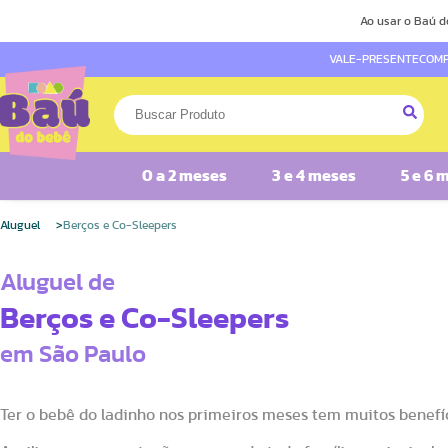
Ao usar o Baú d
VALE-PRESENTE
COMP
0 a 2 meses
3 e 4 meses
5 e 6 
Aluguel
Berços e Co-Sleepers
Aluguel de
Berços e Co-Sleepers
em São Paulo
Ter o bebê do ladinho nos primeiros meses tem muitos benefíc