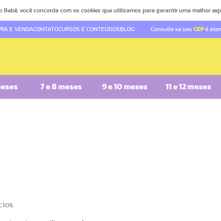
o Bebê, você concorda com os cookies que utilizamos para garantir uma melhor exp
RA E VENDA
CONTATO
CURSOS E CONTEÚDOS
BLOG
Consulte se seu
CEP
é ate
meses
7 e 8 meses
9 e 10 meses
11 e 12 meses
ios.