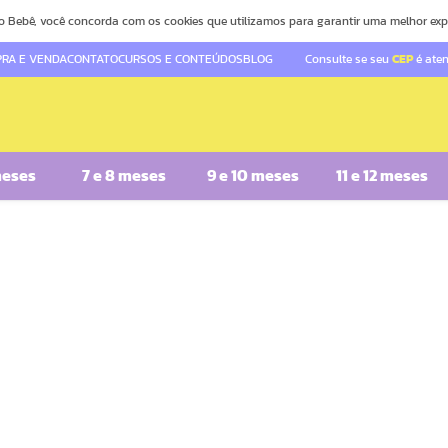
o Bebê, você concorda com os cookies que utilizamos para garantir uma melhor exp
RA E VENDA
CONTATO
CURSOS E CONTEÚDOS
BLOG
Consulte se seu
CEP
é ate
meses
7 e 8 meses
9 e 10 meses
11 e 12 meses