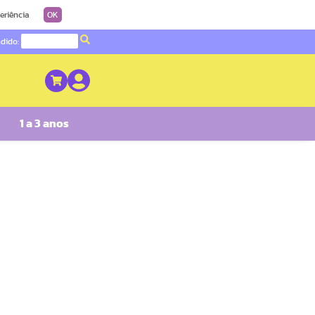
eriência
OK
ndido:
1 a 3 anos