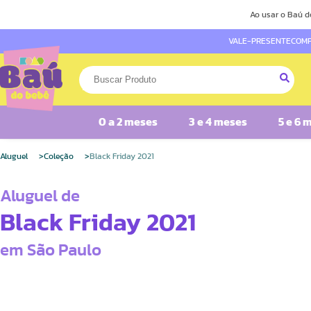
Ao usar o Baú d
VALE-PRESENTE
COMP
0 a 2 meses
3 e 4 meses
5 e 6 
Aluguel
Coleção
Black Friday 2021
Aluguel de
Black Friday 2021
em São Paulo