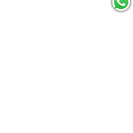
Consulte se seu CEP é atendido:
Os mais procurados
carrinho
Jumperoo
Berco
Bumbo
Triângulo pikler
mamaroo
Moises
Conheça o Baú do Bebê
Termos de uso