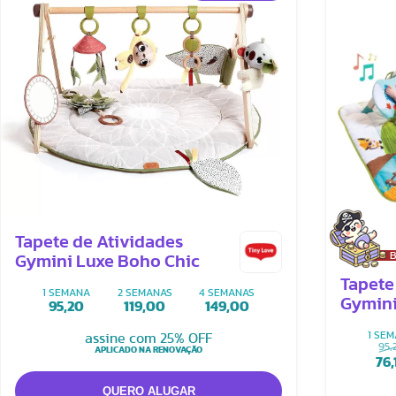
Tapete de Atividades
B
Gymini Luxe Boho Chic
Tapete
1 SEMANA
2 SEMANAS
4 SEMANAS
Gymini
95,20
119,00
149,00
Farm
1 SE
assine com 25% OFF
95,
APLICADO NA RENOVAÇÃO
76,