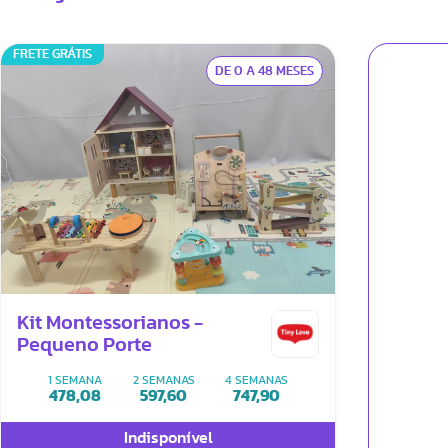
FRETE GRÁTIS
DE 0 A 48 MESES
Kit Montessorianos -
Pequeno Porte
1 SEMANA
2 SEMANAS
4 SEMANAS
478,08
597,60
747,90
Indisponível