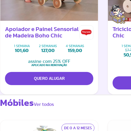
B
Apoiador e Painel Sensorial
Tricic
de Madeira Boho Chic
Chic
1 SEMANA
2 SEMANAS
4 SEMANAS
1 SE
63,
101,60
127,00
159,00
50,
assine com 25% OFF
APLICADO NA RENOVAÇÃO
Móbiles
Ver todos
DE 0 A 12 MESES