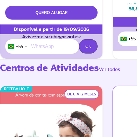
1 SE
56,
Disponível a partir de 19/09/2026
Avise-me se chegar antes:
+55
+55
Centros de Atividades
Ver todos
RECEBA HOJE
DE 6 A 12 MESES