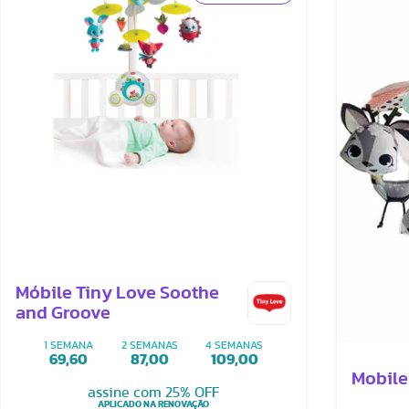
Móbile Tiny Love Soothe
and Groove
1 SEMANA
2 SEMANAS
4 SEMANAS
69,60
87,00
109,00
Mobile
assine com 25% OFF
APLICADO NA RENOVAÇÃO