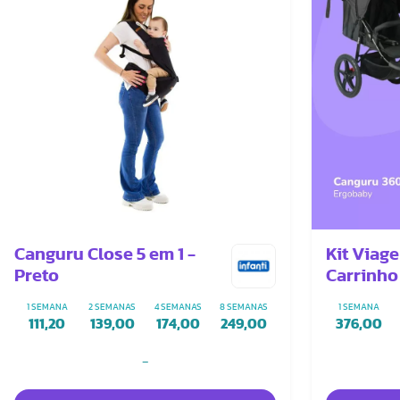
Canguru Close 5 em 1 -
Kit Viag
Preto
Carrinho
360
1 SEMANA
2 SEMANAS
4 SEMANAS
8 SEMANAS
1 SEMANA
111,20
139,00
174,00
249,00
376,00
-