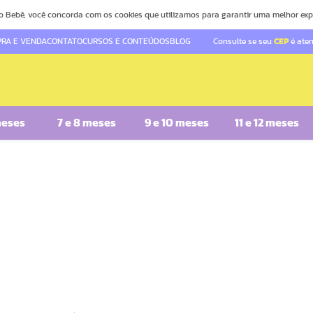
o Bebê, você concorda com os cookies que utilizamos para garantir uma melhor exp
RA E VENDA
CONTATO
CURSOS E CONTEÚDOS
BLOG
Consulte se seu
CEP
é ate
meses
7 e 8 meses
9 e 10 meses
11 e 12 meses