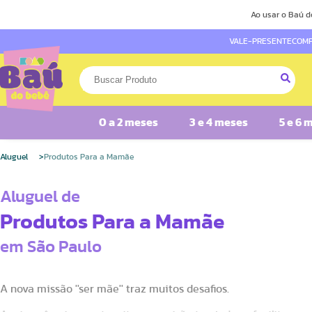
Ao usar o Baú d
VALE-PRESENTE
COMP
0 a 2 meses
3 e 4 meses
5 e 6 
Aluguel
Produtos Para a Mamãe
Aluguel de
Produtos Para a Mamãe
em São Paulo
A nova missão ''ser mãe'' traz muitos desafios.