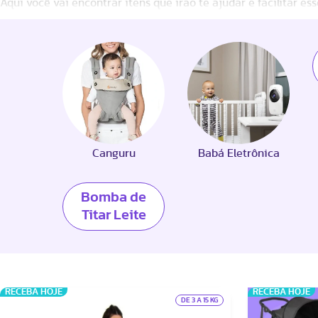
Aqui você vai encontrar itens que irão te ajudar e facilitar e
Canguru
Babá Eletrônica
Bomba de
Titar Leite
RECEBA HOJE
RECEBA HOJE
DE 3 A 15 KG