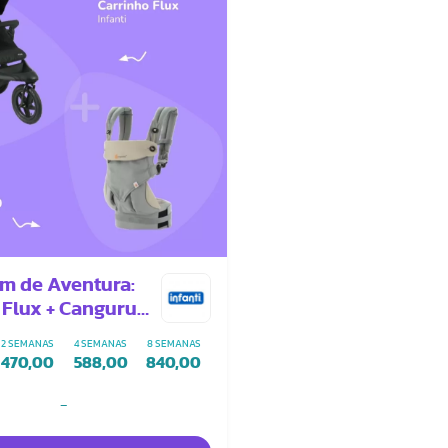
em de Aventura:
 Flux + Canguru
2 SEMANAS
4 SEMANAS
8 SEMANAS
470,00
588,00
840,00
-