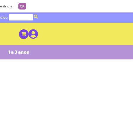
eriência
OK
ndido:
1 a 3 anos