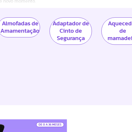
sse novo momento.
Almofadas de
Adaptador de
Aqueced
Amamentação
Cinto de
de
Segurança
mamadei
DE 0 A 36 MESES