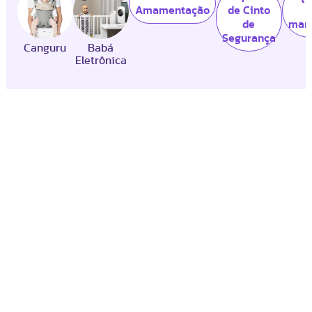
Amamentação
de Cinto
de
mam
Segurança
Canguru
Babá
Eletrônica