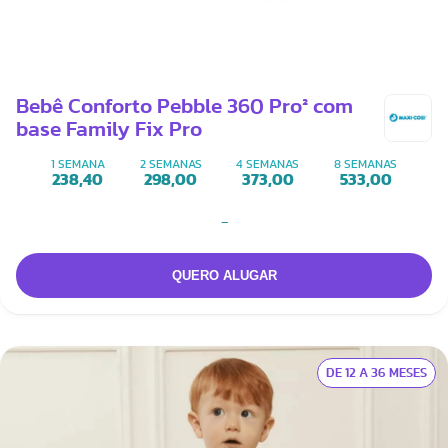
Bebê Conforto Pebble 360 Pro² com
base Family Fix Pro
1 SEMANA
2 SEMANAS
4 SEMANAS
8 SEMANAS
238,40
298,00
373,00
533,00
-
DE 12 A 36 MESES