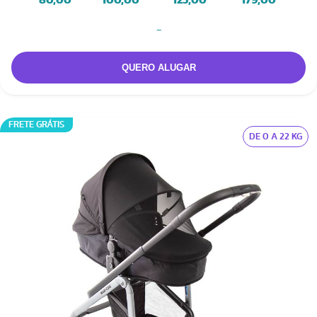
80,00
100,00
125,00
179,00
-
FRETE GRÁTIS
DE 0 A 22 KG