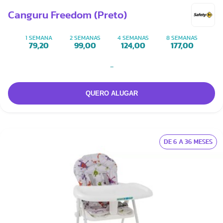
Canguru Freedom (Preto)
1 SEMANA
2 SEMANAS
4 SEMANAS
8 SEMANAS
79,20
99,00
124,00
177,00
-
DE 6 A 36 MESES