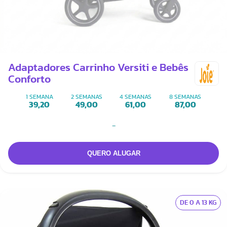
Adaptadores Carrinho Versiti e Bebês
Conforto
1 SEMANA
2 SEMANAS
4 SEMANAS
8 SEMANAS
39,20
49,00
61,00
87,00
-
DE 0 A 13 KG