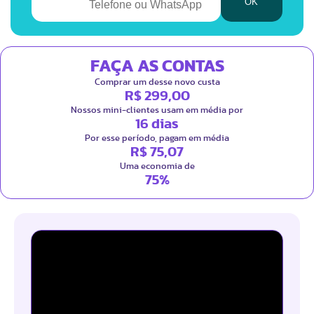
FAÇA AS CONTAS
Comprar um desse novo custa
R$ 299,00
Nossos mini-clientes usam em média por
16 dias
Por esse período, pagam em média
R$ 75,07
Uma economia de
75%