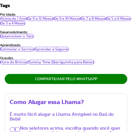
Tags
Por Idade:
Acima de 1 Ano
De 11 a 12 Meses
De 9 a 10 Meses
De 7 a 8 Meses
De 5 a 6 Meses
De 3 a 4 Meses
Desenvolvimento:
Desenvolver o Tato
Aprendizado:
Estimular o Sorriso
Aprender a Segurar
Ocasião:
Hora de Brincar
Tummy Time (Barriguinha para Baixo)
COMPARTILHAR PELO WHATSAPP
Como Alugar essa Lhama?
É muito fácil alugar a Lhama Amigável no Baú do
Bebê
Nos seletores acima, escolha quando você quer
1