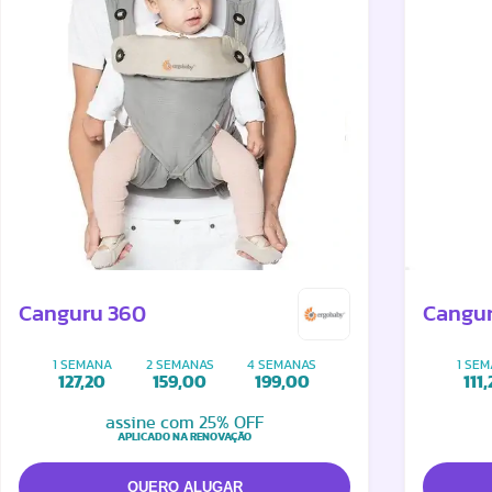
Canguru 360
Cangur
1 SEMANA
2 SEMANAS
4 SEMANAS
1 SE
127,20
159,00
199,00
111
assine com 25% OFF
APLICADO NA RENOVAÇÃO