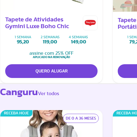
Tapete de Atividades
Tapete
Gymini Luxe Boho Chic
Portát
1 SE
1 SEMANA
2 SEMANAS
4 SEMANAS
79,
95,20
119,00
149,00
assine com 25% OFF
APLICADO NA RENOVAÇÃO
Canguru
Ver todos
RECEBA HOJE
RECEBA HO
DE 0 A 36 MESES