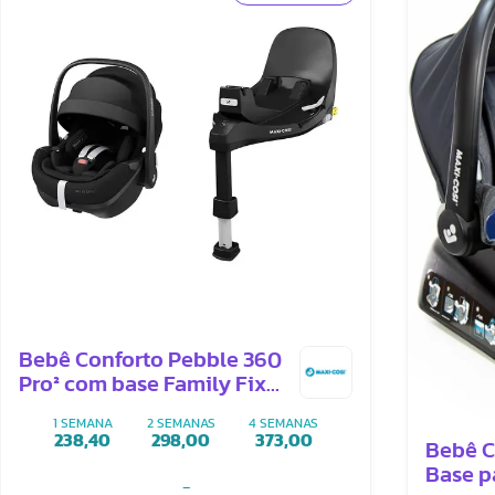
Bebê Conforto Pebble 360
Pro² com base Family Fix
Pro
1 SEMANA
2 SEMANAS
4 SEMANAS
238,40
298,00
373,00
Bebê C
Base p
-