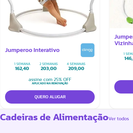
Jumpe
Vizinh
Jumperoo Interativo
1 SE
146
1 SEMANA
2 SEMANAS
4 SEMANAS
162,40
203,00
209,00
assine com 25% OFF
APLICADO NA RENOVAÇÃO
Cadeiras de Alimentação
Ver todos