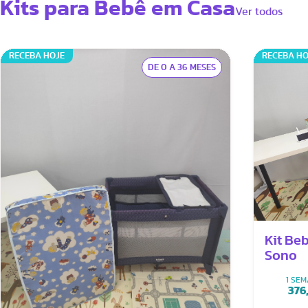
Kits para Bebê em Casa
Ver todos
RECEBA HOJE
RECEBA HO
DE 0 A 36 MESES
Kit Be
Sono
1 SE
376