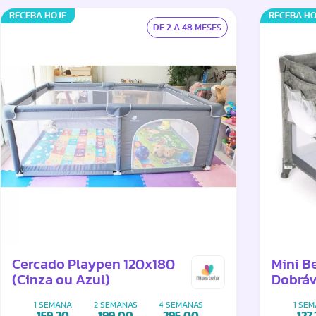
RECEBA HOJE
RECEBA HO
DE 2 A 48 MESES
Cercado Playpen 120x180
Mini B
(Cinza ou Azul)
Dobráv
ou Beg
1 SEMANA
2 SEMANAS
4 SEMANAS
1 SE