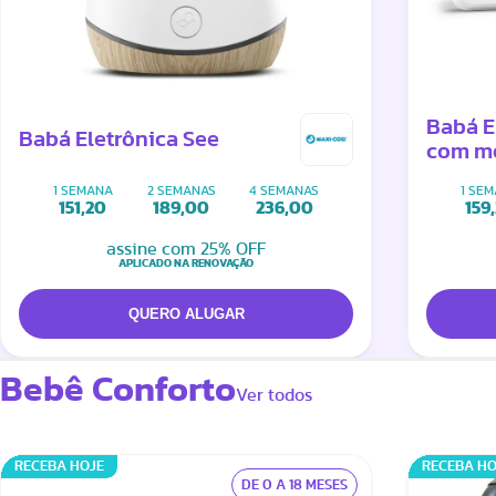
Babá E
Babá Eletrônica See
com m
1 SEMANA
2 SEMANAS
4 SEMANAS
1 SE
151,20
189,00
236,00
159
assine com 25% OFF
APLICADO NA RENOVAÇÃO
Bebê Conforto
Ver todos
RECEBA HOJE
RECEBA HO
DE 0 A 18 MESES