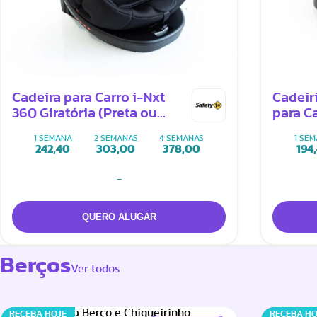
Cadeira para Carro i-Nxt
Cadeir
360 Giratória (Preta ou
para Ca
Cinza)
1 SEMANA
2 SEMANAS
4 SEMANAS
1 SE
242,40
303,00
378,00
194
-
Berços
Ver todos
RECEBA HOJE
RECEBA HO