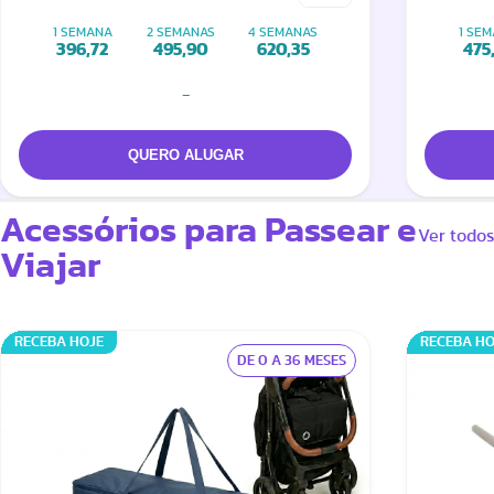
+ Adaptador
Pebble
1 SEMANA
2 SEMANAS
4 SEMANAS
1 SE
Family
396,72
495,90
620,35
475
-
Acessórios para Passear e
Ver todos
Viajar
RECEBA HOJE
RECEBA HO
DE 0 A 36 MESES