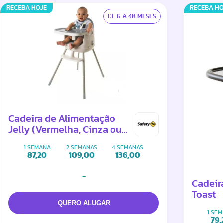
RECEBA HOJE
RECEBA HO
DE 6 A 48 MESES
Cadeira de Alimentação
Jelly (Vermelha, Cinza ou
Verde)
1 SEMANA
2 SEMANAS
4 SEMANAS
87,20
109,00
136,00
-
Cadeira
Toast
1 SE
79,