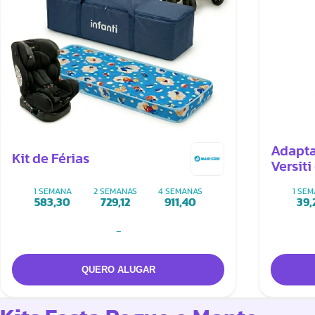
Adapta
Kit de Férias
Versit
1 SEMANA
2 SEMANAS
4 SEMANAS
1 SE
583,30
729,12
911,40
39,
-