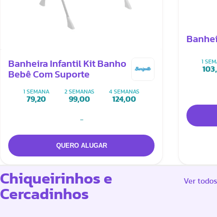
Banhei
1 SE
Banheira Infantil Kit Banho
103
Bebê Com Suporte
1 SEMANA
2 SEMANAS
4 SEMANAS
79,20
99,00
124,00
-
Chiqueirinhos e
Ver todos
Cercadinhos