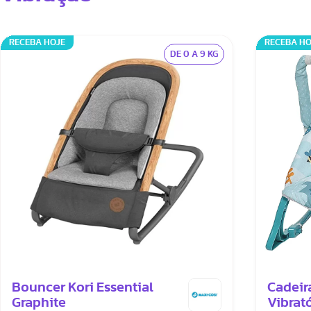
RECEBA HOJE
RECEBA HO
DE 0 A 9 KG
Bouncer Kori Essential
Cadeir
Graphite
Vibrató