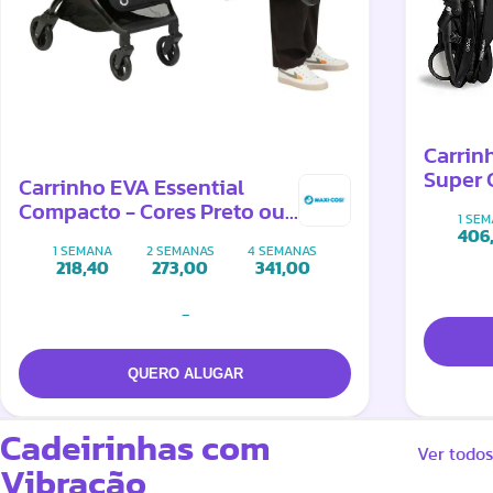
Carrin
Super
Carrinho EVA Essential
para p
Compacto - Cores Preto ou
1 SE
Cinza
406
1 SEMANA
2 SEMANAS
4 SEMANAS
218,40
273,00
341,00
-
Cadeirinhas com
Ver todos
Vibração