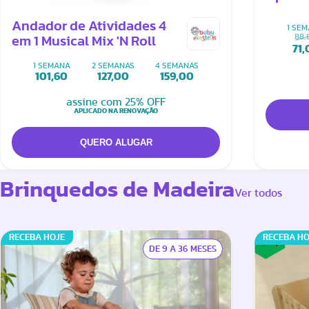
Andador de Atividades 4
1 SE
88,
em 1 Musical Mix 'N Roll
71,
1 SEMANA
2 SEMANAS
4 SEMANAS
101,60
127,00
159,00
assine com 25% OFF
APLICADO NA RENOVAÇÃO
Brinquedos de Madeira
Ver todos
RECEBA HOJE
RECEBA HO
DE 9 A 36 MESES