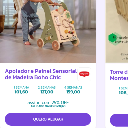
Apoiador e Painel Sensorial
Torre 
de Madeira Boho Chic
Montes
1 SEMANA
2 SEMANAS
4 SEMANAS
1 SE
101,60
127,00
159,00
108
assine com 25% OFF
APLICADO NA RENOVAÇÃO