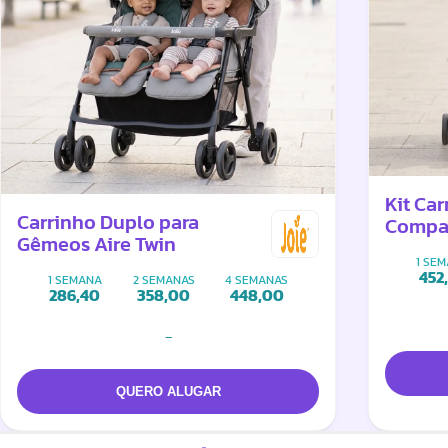
Kit Ca
Carrinho Duplo para
Compac
Gêmeos Aire Twin
+ Trio
1 SE
452
1 SEMANA
2 SEMANAS
4 SEMANAS
286,40
358,00
448,00
-