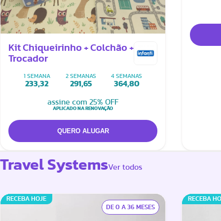
Kit Chiqueirinho + Colchão +
Trocador
1 SEMANA
2 SEMANAS
4 SEMANAS
233,32
291,65
364,80
assine com 25% OFF
APLICADO NA RENOVAÇÃO
Travel Systems
Ver todos
RECEBA HOJE
RECEBA HO
DE 0 A 36 MESES