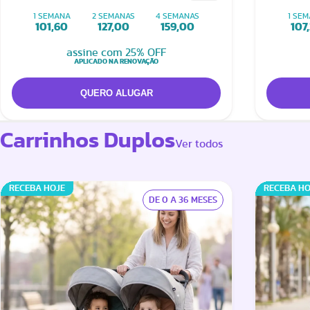
1 SEMANA
2 SEMANAS
4 SEMANAS
1 SE
101,60
127,00
159,00
107
assine com 25% OFF
APLICADO NA RENOVAÇÃO
Carrinhos Duplos
Ver todos
RECEBA HOJE
RECEBA HO
DE 0 A 36 MESES