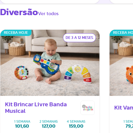
Diversão
Ver todos
RECEBA HOJE
RECEBA HO
DE 3 A 12 MESES
Kit Brincar Livre Banda
Kit Va
Musical
1 SEMANA
2 SEMANAS
4 SEMANAS
1 SE
101,60
127,00
159,00
79,