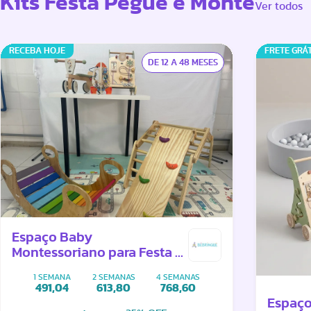
Kits Festa Pegue e Monte
Ver todos
RECEBA HOJE
FRETE GRÁT
DE 12 A 48 MESES
Espaço Baby
Montessoriano para Festa -
Pegue e Monte
1 SEMANA
2 SEMANAS
4 SEMANAS
491,04
613,80
768,60
Espaço