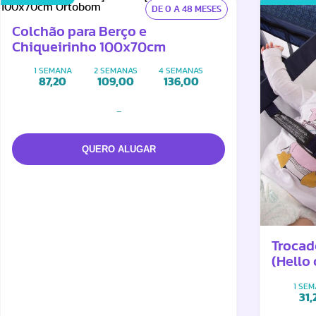
DE 0 A 48 MESES
Colchão para Berço e
Chiqueirinho 100x70cm
1 SEMANA
2 SEMANAS
4 SEMANAS
87,20
109,00
136,00
-
Trocad
(Hello
1 SE
31,