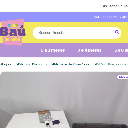
Ao usar o Baú d
VALE-PRESENTE
COMP
0 a 2 meses
3 e 4 meses
5 e 6 
Aluguel
Kits com Desconto
Kits para Bebê em Casa
Kit Mini Berço + Col
DE 0 