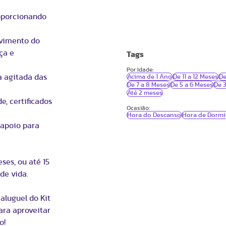
roporcionando
ovimento do
ça e
Tags
Por Idade:
Acima de 1 Ano
De 11 a 12 Meses
De
a agitada das
De 7 a 8 Meses
De 5 a 6 Meses
De 3
Até 2 meses
e, certificados
Ocasião:
Hora do Descanso
Hora de Dormi
 apoio para
ses, ou até 15
de vida.
aluguel do Kit
ara aproveitar
o!