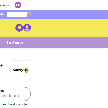
eriência
OK
ndido:
1 a 3 anos
 +
Safety 1st
 e receba ainda hoje!