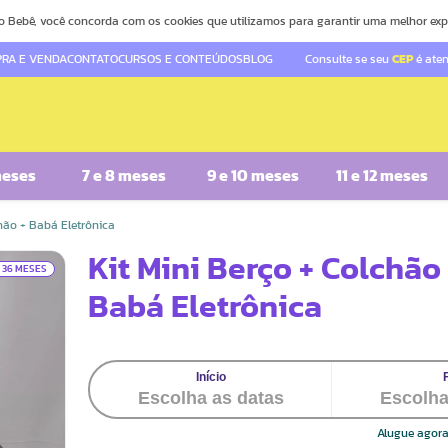
o Bebê, você concorda com os cookies que utilizamos para garantir uma melhor exp
RA E VENDA
CONTATO
CURSOS E CONTEÚDOS
BLOG
Consulte se seu
CEP
é ate
meses
7 e 8 meses
9 e 10 meses
11 e 12 meses
chão + Babá Eletrônica
Kit Mini Berço + Colchão
A 36 MESES
Babá Eletrônica
Alugue agora