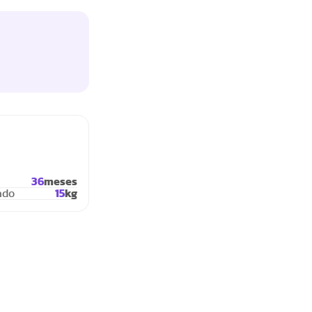
36
meses
ado
15
kg