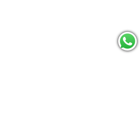
Consulte se seu CEP é atendido:
Os mais procurados
mamaroo
Bumbo
Jumperoo
carrinho
Moises
Triângulo pikler
Berco