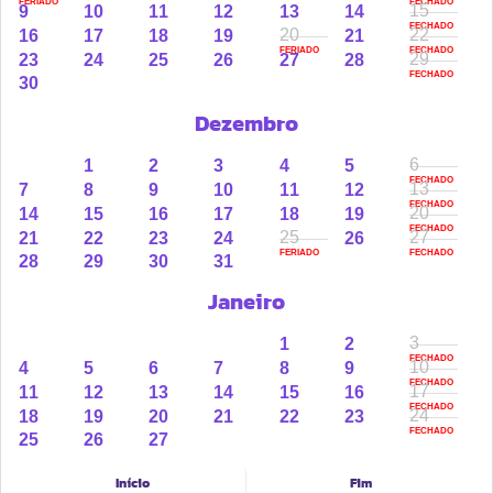
FERIADO
FECHADO
15
9
10
11
12
13
14
FECHADO
20
22
16
17
18
19
21
FERIADO
FECHADO
Descubra o Carrinho Lucca da Infanti e transforme os
29
23
24
25
26
27
28
FECHADO
30
passeios com seu bebê em momentos de tranquilidade
e alegria. Reserve o seu hoje mesmo e desfrute de uma
Dezembro
experiência acolhedora e prática!
6
1
2
3
4
5
FECHADO
13
7
8
9
10
11
12
FECHADO
*É importante observar que o carrinho de bebê Lucca
20
14
15
16
17
18
19
FECHADO
25
27
21
22
23
24
26
não é compatível com nenhum modelo de bebê conforto
FERIADO
FECHADO
28
29
30
31
disponível no mercado.
Janeiro
*Pode não acompanhar porta copo.
3
1
2
FECHADO
10
4
5
6
7
8
9
FECHADO
17
11
12
13
14
15
16
*A cor do item pode variar entre cinza e preto. O envio
FECHADO
24
18
19
20
21
22
23
será feito de acordo com a disponibilidade em nosso
FECHADO
25
26
27
estoque.