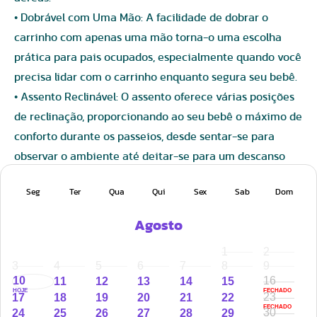
• Dobrável com Uma Mão: A facilidade de dobrar o
carrinho com apenas uma mão torna-o uma escolha
prática para pais ocupados, especialmente quando você
precisa lidar com o carrinho enquanto segura seu bebê.
• Assento Reclinável: O assento oferece várias posições
de reclinação, proporcionando ao seu bebê o máximo de
conforto durante os passeios, desde sentar-se para
observar o ambiente até deitar-se para um descanso
tranquilo.
Seg
Ter
Qua
Qui
Sex
Sab
Dom
• Capota com Proteção UV: A capota extensível oferece
proteção UV e cobertura extra, garantindo a segurança
Agosto
do seu bebê sob sol ou chuva.
1
2
• Cesto de Armazenamento: O carrinho possui um amplo
3
4
5
6
7
8
9
cesto de armazenamento, perfeito para acomodar itens
10
16
11
12
13
14
15
HOJE
FECHADO
essenciais do bebê, como fraldas, brinquedos e garrafas,
23
17
18
19
20
21
22
FECHADO
30
24
25
26
27
28
29
tornando seus passeios mais convenientes.