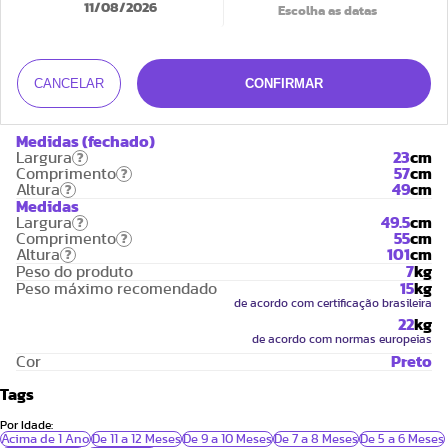
11/08/2026
Código EAN:
7908238808883
CANCELAR
CONFIRMAR
Especificações
Medidas (fechado)
Largura
23
cm
?
Comprimento
57
cm
?
Altura
49
cm
?
Medidas
Largura
49.5
cm
?
Comprimento
55
cm
?
Altura
101
cm
?
Peso do produto
7
kg
Peso máximo recomendado
15
kg
de acordo com certificação brasileira
22
kg
de acordo com normas europeias
Cor
Preto
Tags
Por Idade:
Acima de 1 Ano
De 11 a 12 Meses
De 9 a 10 Meses
De 7 a 8 Meses
De 5 a 6 Meses