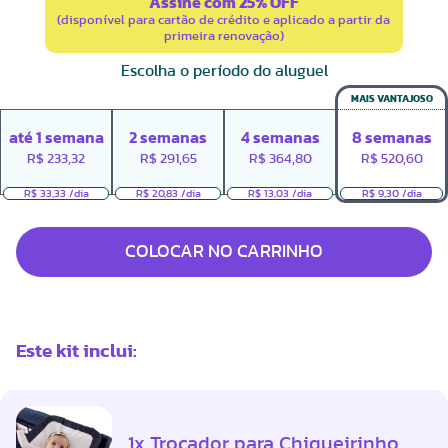
Assine com 25% OFF
(disponível para cartão de crédito e aplicado a partir da
primeira renovação)
Escolha o período do aluguel
MAIS VANTAJOSO
até
1
semana
2
semanas
4
semanas
8
semanas
R$
233,32
R$
291,65
R$
364,80
R$
520,60
R$ 33,33 /dia
R$ 20,83 /dia
R$ 13,03 /dia
R$ 9,30 /dia
COLOCAR NO CARRINHO
Este kit inclui:
1x Trocador para Chiqueirinho