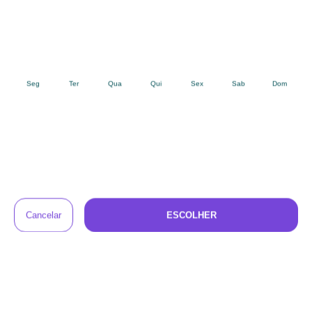
É muito fácil alugar o Kit Chiqueirinho + Colchão +
Trocador no Baú do Bebê
Nos seletores acima, escolha quando você quer
1
receber os produtos e quanto tempo quer ficar
com eles.
No carrinho, informe o endereço de entrega e
2
devolução, e faça o pagamento (com cartão de
crédito, boleto ou PIX).
Os produtos chegam no endereço que você
3
informar, higienizados, com tudo o que
precisam para serem usados.
Antes final do aluguel, vamos entrar em contato
4
para combinar a retirada. Se preferir, você
também pode renovar o aluguel ou trocar o
produto por outro, com desconto.
Perguntas e respostas sobre o Kit