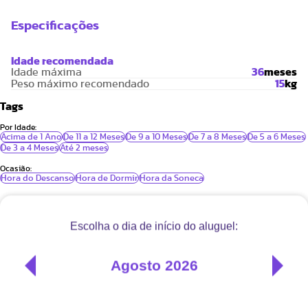
Especificações
Idade recomendada
Idade máxima
36
meses
Peso máximo recomendado
15
kg
Tags
Por Idade:
Acima de 1 Ano
De 11 a 12 Meses
De 9 a 10 Meses
De 7 a 8 Meses
De 5 a 6 Meses
De 3 a 4 Meses
Até 2 meses
Ocasião:
Hora do Descanso
Hora de Dormir
Hora da Soneca
COMPARTILHAR PELO WHATSAPP
Como Alugar esse Kit Chiqueirinho +
Colchão + Trocador?