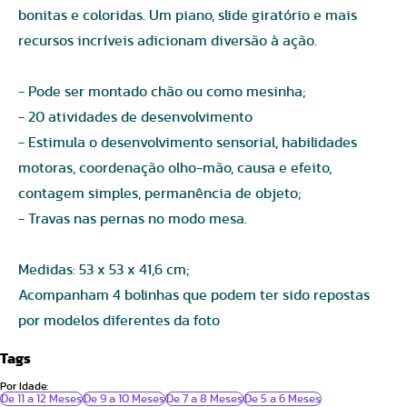
bonitas e coloridas. Um piano, slide giratório e mais
recursos incríveis adicionam diversão à ação.
- Pode ser montado chão ou como mesinha;
- 20 atividades de desenvolvimento
- Estimula o desenvolvimento sensorial, habilidades
motoras, coordenação olho-mão, causa e efeito,
contagem simples, permanência de objeto;
- Travas nas pernas no modo mesa.
Medidas: 53 x 53 x 41,6 cm;
Acompanham 4 bolinhas que podem ter sido repostas
por modelos diferentes da foto
Tags
Por Idade:
De 11 a 12 Meses
De 9 a 10 Meses
De 7 a 8 Meses
De 5 a 6 Meses