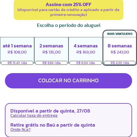
Assine com 25% OFF
(disponível para cartão de crédito e aplicado a partir da
primeira renovação)
Escolha o período do aluguel
MAIS VANTAJOSO
até
1
semana
2
semanas
4
semanas
8
semanas
R$
108,00
R$
135,00
R$
169,00
R$
241,00
R$ 15,43 /dia
R$ 9,64 /dia
R$ 6,04 /dia
R$ 4,30 /dia
COLOCAR NO CARRINHO
Disponível a partir de quinta, 27/08
Calcular taxa de entrega
Retire grátis no Baú a partir de quinta
Onde fica?