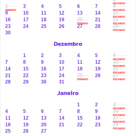
cinta de segurança
FECHADO
2
8
3
4
5
6
7
FERIADO
FECHADO
15
- Cesto inferior com capacidade de até 10 kg e bolso
9
10
11
12
13
14
FECHADO
20
22
16
17
18
19
21
traseiro com zíper
FERIADO
FECHADO
29
23
24
25
26
27
28
- Freio de estacionamento acionado com o pé
FECHADO
30
- Compatível com bebê-conforto (com adaptadores
Dezembro
alugados separadamente) e com o moisés YOYO® para
6
recém-nascidos (disponível para locação
1
2
3
4
5
FECHADO
13
7
8
9
10
11
12
separadamente no Baú do Bebê)
FECHADO
20
14
15
16
17
18
19
FECHADO
25
27
21
22
23
24
26
FERIADO
FECHADO
Dimensões
28
29
30
31
Aberto (C × A × L): 106 × 86 × 44 cm
Janeiro
Dobrado (C × A × L): 52 × 44 × 18 cm
3
1
2
FECHADO
10
4
5
6
7
8
9
Peso do produto
FECHADO
17
11
12
13
14
15
16
FECHADO
Peso total: 6,2 kg — um dos carrinhos mais leves do
24
18
19
20
21
22
23
FECHADO
25
26
27
mercado premium