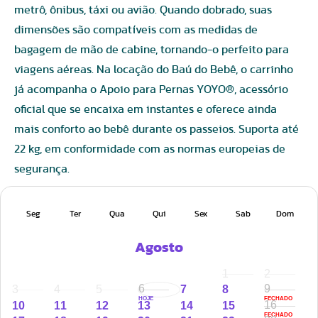
metrô, ônibus, táxi ou avião. Quando dobrado, suas
dimensões são compatíveis com as medidas de
bagagem de mão de cabine, tornando-o perfeito para
viagens aéreas. Na locação do Baú do Bebê, o carrinho
já acompanha o Apoio para Pernas YOYO®, acessório
oficial que se encaixa em instantes e oferece ainda
mais conforto ao bebê durante os passeios. Suporta até
22 kg, em conformidade com as normas europeias de
segurança.
Conforto e segurança para o bebê
Seg
Ter
Qua
Qui
Sex
Sab
Dom
- Encosto reclinável em múltiplas posições com
Agosto
almofada de assento incluída
- Cinto de segurança de 5 pontos com regulagem de
1
2
altura e alça de virilha
6
9
3
4
5
7
8
HOJE
FECHADO
16
10
11
12
13
14
15
- Tecido com ventilação em mesh perfurado e proteção
FECHADO