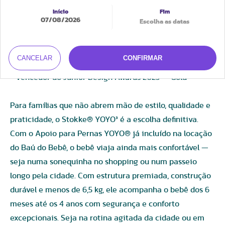
07/08/2026
Versatilidade
- Indicado para bebês de 6 a 48 meses (4 anos)
- Disponível em armação preta ou branca
CANCELAR
CONFIRMAR
- Certificado Intertek GS (normas europeias)
- Vencedor do Junior Design Awards 2025 — Gold
Para famílias que não abrem mão de estilo, qualidade e
praticidade, o Stokke® YOYO³ é a escolha definitiva.
Com o Apoio para Pernas YOYO® já incluído na locação
do Baú do Bebê, o bebê viaja ainda mais confortável —
seja numa sonequinha no shopping ou num passeio
longo pela cidade. Com estrutura premiada, construção
durável e menos de 6,5 kg, ele acompanha o bebê dos 6
meses até os 4 anos com segurança e conforto
excepcionais. Seja na rotina agitada da cidade ou em