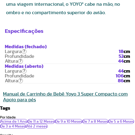
uma viagem internacional, o YOYO³ cabe na mão, no
ombro e no compartimento superior do avião.
Especificações
Medidas (fechado)
Largura
18
cm
?
Profundidade
52
cm
Altura
44
cm
?
Medidas (aberto)
Largura
44
cm
?
Profundidade
106
cm
Altura
86
cm
?
Manual de Carrinho de Bebê Yoyo 3 Super Compacto com
Apoio para pés
Tags
Por Idade:
Acima de 1 Ano
De 11 a 12 Meses
De 9 a 10 Meses
De 7 a 8 Meses
De 5 a 6 Meses
De 3 a 4 Meses
Até 2 meses