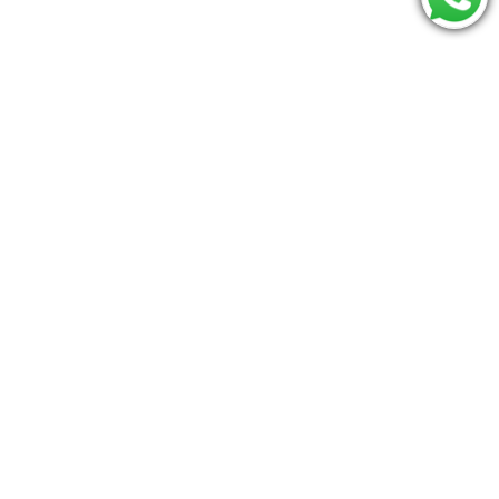
Consulte se seu CEP é atendido:
Os mais procurados
Triângulo pikler
Jumperoo
carrinho
Bumbo
Moises
mamaroo
Berco
Conheça o Baú do Bebê
Termos de uso