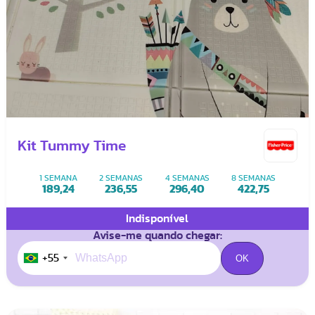
Kit Tummy Time
1 SEMANA
2 SEMANAS
4 SEMANAS
8 SEMANAS
189,24
236,55
296,40
422,75
Indisponível
Avise-me quando chegar:
+55